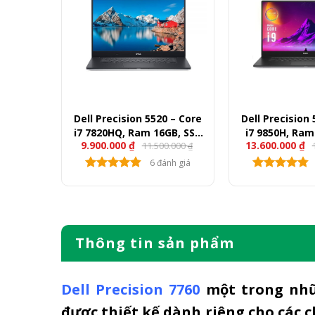
21 7GPU
Dell Precision 5520 – Core
Dell Precision
enew)
i7 7820HQ, Ram 16GB, SSD
i7 9850H, Ram
9.900.000
₫
13.600.000
₫
00.000
11.500.000
512GB, Quadro M1200, 15.6″
512GB, Quadro 
₫
₫
FullHD
Full
nh giá
6 đánh giá
Thông tin sản phẩm
Dell Precision 7760
một trong nh
được thiết kế dành riêng cho các 