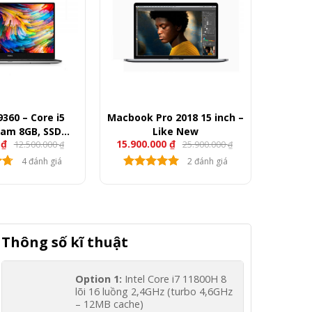
9360 – Core i5
Macbook Pro 2018 15 inch –
Ram 8GB, SSD
Like New
0
₫
15.900.000
₫
12.500.000
25.900.000
13.3″ FullHD
₫
₫
4 đánh giá
2 đánh giá
Thông số kĩ thuật
Option 1:
Intel Core i7 11800H 8
lõi 16 luồng 2,4GHz (turbo 4,6GHz
– 12MB cache)