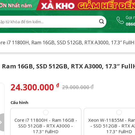
Gọi 
0866
:
Core i7 11800H, Ram 16GB, SSD 512GB, RTX A3000, 17.3″ Full
H, Ram 16GB, SSD 512GB, RTX A3000, 17.3″ Ful
24.300.000
₫
₫
29.000.000
Cấu hình
Core i7 11800H - Ram 16GB -
Xeon W-11855M - Ra
SSD 512GB - RTX A3000 -
- SSD 512GB - RTX A
17.3" FullHD
17.3" FullHD