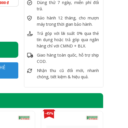
Dùng thử 7 ngày, miễn phí đổi
₫
.000
trả.
, SSD 512GB, RTX A3000, 17.3" FullHD số lượng
Bảo hành 12 tháng, cho mượn
máy trong thời gian bảo hành.
Trả góp với lãi suất 0% qua thẻ
tín dụng hoặc trả góp qua ngân
hàng chỉ với CMND + BLX.
Giao hàng toàn quốc, hỗ trợ ship
COD.
HẺ
Nhận thu cũ đổi mới, nhanh
chóng, tiết kiệm & hiệu quả.
-45%