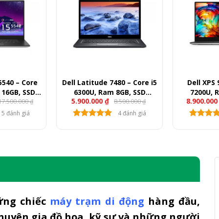
 5540 – Core
Dell Latitude 7480 – Core i5
Dell XPS 
 16GB, SSD
6300U, Ram 8GB, SSD
7200U, 
5.900.000
₫
8.900.00
17.500.000
8.500.000
T1000, 15.6″
256GB, 14″ FullHD
256GB, 
₫
₫
HD
5 đánh giá
4 đánh giá
ững chiếc
máy trạm di động
hàng đầu,
chuyên gia đồ họa, kỹ sư và những người