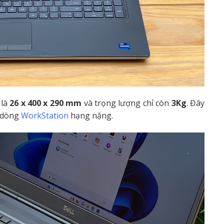
 là
26 x 400 x 290 mm
và trọng lượng chỉ còn
3Kg
. Đây
g dòng
WorkStation
hạng nặng.