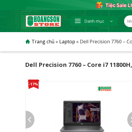
Skip
to
content
Tìm
Danh mục
kiếm
Trang chủ
»
Laptop
»
Dell Precision 7760 – 
Dell Precision 7760 – Core i7 11800
-17%