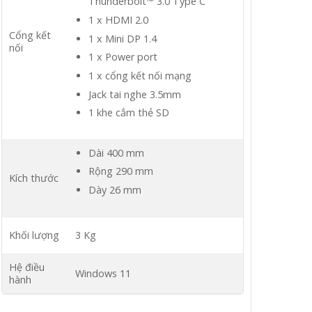
Thunderbolt™ 3.0 Type C
1 x HDMI 2.0
Cổng kết
1 x Mini DP 1.4
nối
1 x Power port
1 x cổng kết nối mạng
Jack tai nghe 3.5mm
1 khe cắm thẻ SD
Dài 400 mm
Rộng 290 mm
Kích thước
Dày 26 mm
Khối lượng
3 Kg
Hệ điều
Windows 11
hành