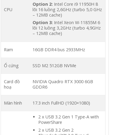
Option 2:
Intel Core i9 11950H 8
CPU
lõi 16 luồng 2,6GHz (turbo 5,0 GHz
– 12MB cache)
Option 3:
Intel Xeon W-11855M 6
lõi 12 luồng 3,2GHz (turbo 4,9GHz
– 12MB cache)
Ram
16GB DDR4 bus 2933MHz
Ổ cứng
SSD M2 512GB NVMe
Card đồ
NVIDIA Quadro RTX 3000 6GB
hoạ
GDDR6
Màn hình
17.3 inch FullHD (1920×1080)
2 x USB 3.2 Gen 1 Type-A with
PowerShare
2 x USB 3.2 Gen 2