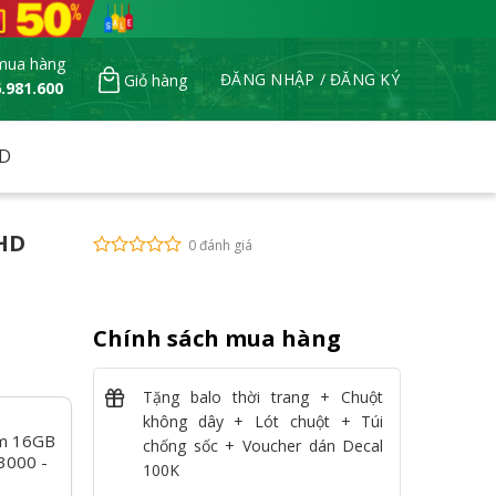
mua hàng
ĐĂNG NHẬP / ĐĂNG KÝ
Giỏ hàng
.981.600
HD
lHD
0 đánh giá
Chính sách mua hàng
Tặng balo thời trang + Chuột
không dây + Lót chuột + Túi
m 16GB
chống sốc + Voucher dán Decal
3000 -
100K