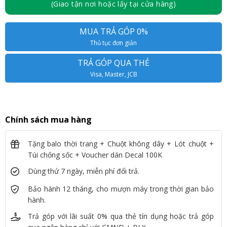
(Giao tận nơi hoặc lấy tại cửa hàng)
MUA TRẢ GÓP 0%
Thủ tục đơn giản
TRẢ GÓP QUA THẺ
Visa, Master, JCB
Chính sách mua hàng
Tặng balo thời trang + Chuột không dây + Lót chuột +
Túi chống sốc + Voucher dán Decal 100K
Dùng thử 7 ngày, miễn phí đổi trả.
Bảo hành 12 tháng, cho mượn máy trong thời gian bảo
hành.
Trả góp với lãi suất 0% qua thẻ tín dụng hoặc trả góp