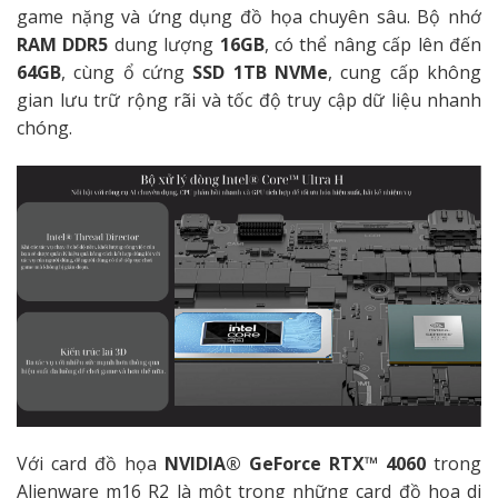
game nặng và ứng dụng đồ họa chuyên sâu. Bộ nhớ
RAM DDR5
dung lượng
16GB
, có thể nâng cấp lên đến
64GB
, cùng ổ cứng
SSD 1TB NVMe
, cung cấp không
gian lưu trữ rộng rãi và tốc độ truy cập dữ liệu nhanh
chóng.
Với card đồ họa
NVIDIA® GeForce RTX™ 4060
trong
Alienware m16 R2 là một trong những card đồ họa di