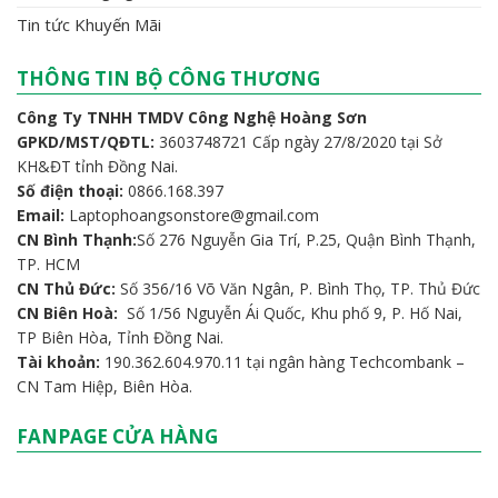
Tin tức Khuyến Mãi
THÔNG TIN BỘ CÔNG THƯƠNG
Công Ty TNHH TMDV Công Nghệ Hoàng Sơn
GPKD/MST/QĐTL:
3603748721 Cấp ngày 27/8/2020 tại Sở
KH&ĐT tỉnh Đồng Nai.
Số điện thoại:
0866.168.397
Email:
Laptophoangsonstore@gmail.com
CN Bình Thạnh:
Số 276 Nguyễn Gia Trí, P.25, Quận Bình Thạnh,
TP. HCM
CN Thủ Đức:
Số 356/16 Võ Văn Ngân, P. Bình Thọ, TP. Thủ Đức
CN Biên Hoà:
Số 1/56 Nguyễn Ái Quốc, Khu phố 9, P. Hố Nai,
TP Biên Hòa, Tỉnh Đồng Nai.
Tài khoản:
190.362.604.970.11 tại ngân hàng Techcombank –
CN Tam Hiệp, Biên Hòa.
FANPAGE CỬA HÀNG