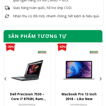
qua ngân hàng chỉ với CMND + BLX.
Giao hàng toàn quốc, hỗ trợ ship COD.
Nhận thu cũ đổi mới, nhanh chóng, tiết kiệm & hiệu quả.
SẢN PHẨM TƯƠNG TỰ
-30%
-42%
Dell Precision 7530 –
Macbook Pro 13 inch
Core i7 8750H, Ram
2018 – Like New
16GB, SSD 512GB, Quadro
16.500.000
19.500.000
₫
₫