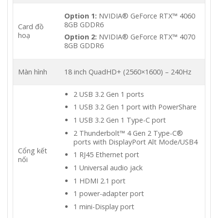
Option 1:
NVIDIA® GeForce RTX™ 4060
8GB GDDR6
Card đồ
hoạ
Option 2:
NVIDIA® GeForce RTX™ 4070
8GB GDDR6
Màn hình
18 inch QuadHD+ (2560×1600) – 240Hz
2 USB 3.2 Gen 1 ports
1 USB 3.2 Gen 1 port with PowerShare
1 USB 3.2 Gen 1 Type-C port
2 Thunderbolt™ 4 Gen 2 Type-C®
ports with DisplayPort Alt Mode/USB4
Cổng kết
1 RJ45 Ethernet port
nối
1 Universal audio jack
1 HDMI 2.1 port
1 power-adapter port
1 mini-Display port