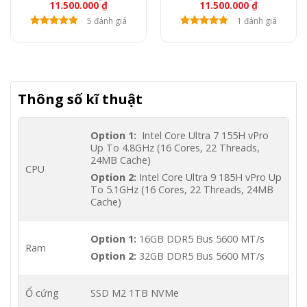
11.500.000
₫
11.500.000
₫
P1000, 15.6″ FullHD
5 đánh giá
1 đánh giá
Thông số kĩ thuật
Option 1:
Intel Core Ultra 7 155H vPro
Up To 4.8GHz (16 Cores, 22 Threads,
24MB Cache)
CPU
Option 2:
Intel Core Ultra 9 185H vPro Up
To 5.1GHz (16 Cores, 22 Threads, 24MB
Cache)
Option 1:
16GB DDR5 Bus 5600 MT/s
Ram
Option 2:
32GB DDR5 Bus 5600 MT/s
Ổ cứng
SSD M2 1TB NVMe