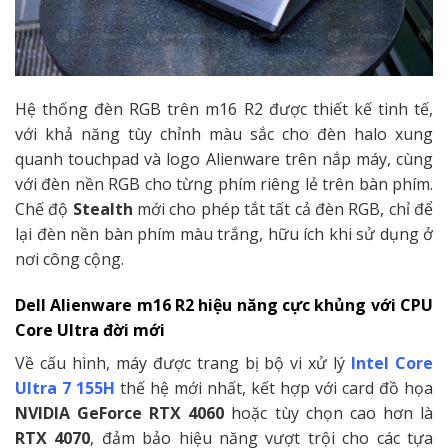
Hệ thống đèn RGB trên m16 R2 được thiết kế tinh tế,
với khả năng tùy chỉnh màu sắc cho đèn halo xung
quanh touchpad và logo Alienware trên nắp máy, cùng
với đèn nền RGB cho từng phím riêng lẻ trên bàn phím.
Chế độ
Stealth
mới cho phép tắt tất cả đèn RGB, chỉ để
lại đèn nền bàn phím màu trắng, hữu ích khi sử dụng ở
nơi công cộng.
Dell Alienware m16 R2 hiệu năng cực khủng với CPU
Core Ultra đời mới
Về cấu hình, máy được trang bị bộ vi xử lý
Intel Core
Ultra 7 155H
thế hệ mới nhất, kết hợp với card đồ họa
NVIDIA GeForce RTX 4060
hoặc tùy chọn cao hơn là
RTX 4070
, đảm bảo hiệu năng vượt trội cho các tựa