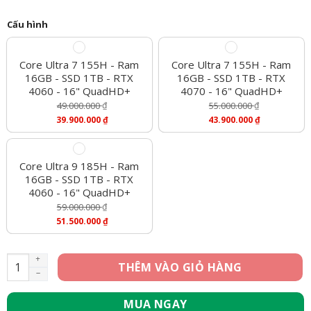
Cấu hình
Core Ultra 7 155H - Ram
Core Ultra 7 155H - Ram
16GB - SSD 1TB - RTX
16GB - SSD 1TB - RTX
4060 - 16" QuadHD+
4070 - 16" QuadHD+
49.000.000
₫
55.000.000
₫
Giá
Giá
39.900.000
₫
43.900.000
₫
Gốc
Gốc
Giá
Giá
Là:
Là:
Hiện
Hiện
49.000.000 ₫.
55.000.000 ₫.
Tại
Tại
Là:
Là:
Core Ultra 9 185H - Ram
39.900.000 ₫.
43.900.000 ₫.
16GB - SSD 1TB - RTX
4060 - 16" QuadHD+
59.000.000
₫
Giá
51.500.000
₫
Gốc
Giá
Là:
Hiện
59.000.000 ₫.
Tại
[New 100%] Dell Alienware m16 R2 - Core Ultra 7 155H, Ram 
THÊM VÀO GIỎ HÀNG
Là:
51.500.000 ₫.
MUA NGAY