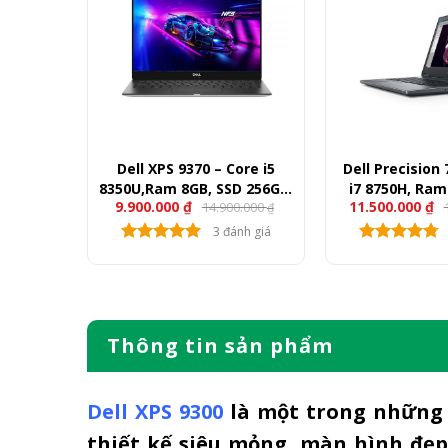
21 8GPU
Dell XPS 9370 – Core i5
Dell Precision
ew)
8350U,Ram 8GB, SSD 256GB,
i7 8750H, Ram
9.900.000
₫
11.500.000
₫
00.000
14.900.000
13.3″ FullHD
512GB, Quadro 
₫
₫
Full
nh giá
3 đánh giá
Thông tin sản phẩm
Dell XPS 9300
là một trong những
thiết kế siêu mỏng, màn hình đẹp