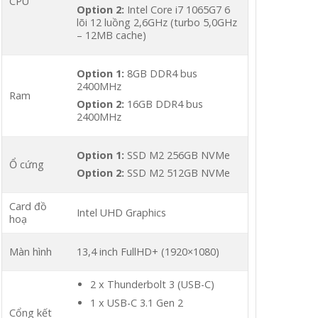
CPU
Option 2:
Intel Core i7 1065G7 6
lõi 12 luồng 2,6GHz (turbo 5,0GHz
– 12MB cache)
Option 1:
8GB DDR4 bus
2400MHz
Ram
Option 2:
16GB DDR4 bus
2400MHz
Option 1:
SSD M2 256GB NVMe
Ổ cứng
Option 2:
SSD M2 512GB NVMe
Card đồ
Intel UHD Graphics
hoạ
Màn hình
13,4 inch FullHD+ (1920×1080)
2 x Thunderbolt 3 (USB-C)
1 x USB-C 3.1 Gen 2
Cổng kết