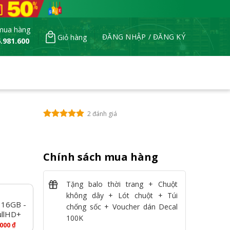
mua hàng
ĐĂNG NHẬP / ĐĂNG KÝ
Giỏ hàng
.981.600
2 đánh giá
Chính sách mua hàng
Tặng balo thời trang + Chuột
không dây + Lót chuột + Túi
 16GB -
chống sốc + Voucher dán Decal
ullHD+
100K
₫
.000