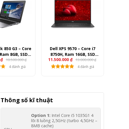
k 850 G3 – Core
Dell XPS 9570 – Core i7
 Ram 8GB, SSD
8750H, Ram 16GB, SSD
0
₫
11.500.000
₫
10.500.000
13.000.000
15.6″ FullHD
512GB, GTX 1050Ti, 15.6″
₫
₫
FullHD
4 đánh giá
4 đánh giá
Thông số kĩ thuật
Option 1:
Intel Core i5 1035G1 4
lõi 8 luồng 2,5GHz (turbo 4,5GHz –
8MB cache)