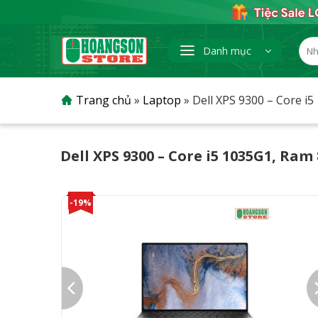
Skip
to
content
Tìm
Danh mục
kiếm
Trang chủ
»
Laptop
»
Dell XPS 9300 – Core i
Dell XPS 9300 – Core i5 1035G1, Ram
-19%