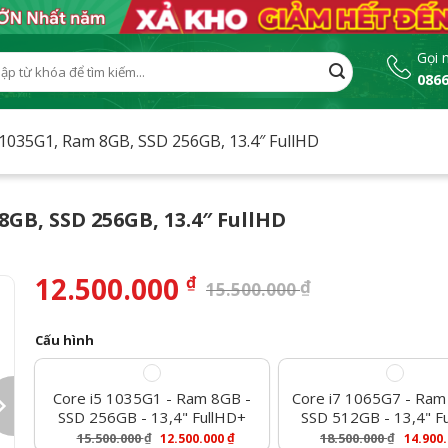
Gọi 
0866
:
5 1035G1, Ram 8GB, SSD 256GB, 13.4″ FullHD
 8GB, SSD 256GB, 13.4″ FullHD
12.500.000
₫
₫
15.500.000
Cấu hình
Core i5 1035G1 - Ram 8GB -
Core i7 1065G7 - Ram
SSD 256GB - 13,4" FullHD+
SSD 512GB - 13,4" F
15.500.000
₫
₫
18.500.000
₫
12.500.000
14.900