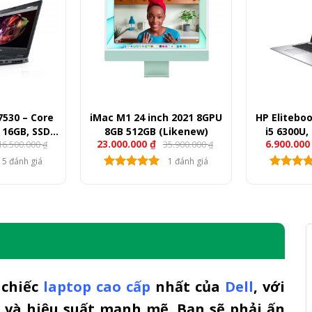
 7530 – Core
iMac M1 24 inch 2021 8GPU
HP Eliteboo
 16GB, SSD
8GB 512GB (Likenew)
i5 6300U,
23.000.000
₫
6.900.00
16.500.000
35.900.000
P1000, 15.6″
256GB, 
₫
₫
HD
5 đánh giá
1 đánh giá
 chiếc
laptop cao cấp
nhất của
Dell
, với
 và hiệu suất mạnh mẽ. Bạn sẽ phải ấn