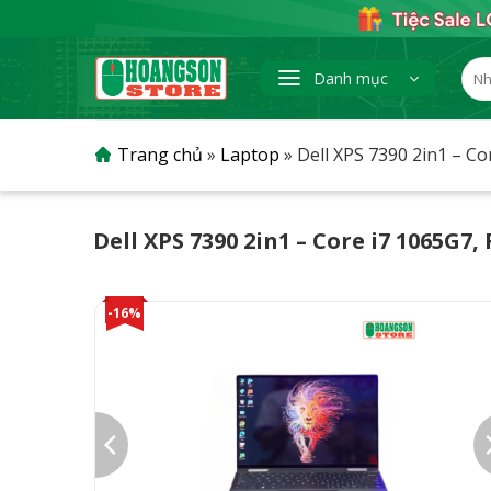
Skip
to
content
Tìm
Danh mục
kiếm
Trang chủ
»
Laptop
»
Dell XPS 7390 2in1 – C
Dell XPS 7390 2in1 – Core i7 1065G7
-16%