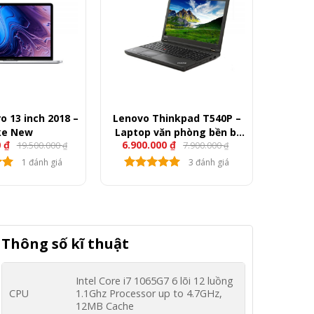
 13 inch 2018 –
Lenovo Thinkpad T540P –
ke New
Laptop văn phòng bền bỉ
0
₫
6.900.000
₫
19.500.000
7.900.000
giá rẻ
₫
₫
1 đánh giá
3 đánh giá
Thông số kĩ thuật
Intel Core i7 1065G7 6 lõi 12 luồng
CPU
1.1Ghz Processor up to 4.7GHz,
12MB Cache