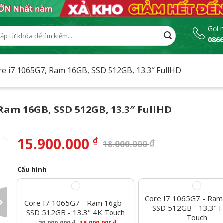
Gọi 
0866
:
ore i7 1065G7, Ram 16GB, SSD 512GB, 13.3″ FullHD
, Ram 16GB, SSD 512GB, 13.3″ FullHD
15.900.000
₫
₫
18.000.000
Cấu hình
Core I7 1065G7 - Ram
Core I7 1065G7 - Ram 16gb -
SSD 512GB - 13.3" F
SSD 512GB - 13.3" 4K Touch
Touch
20.000.000
₫
₫
16.900.000