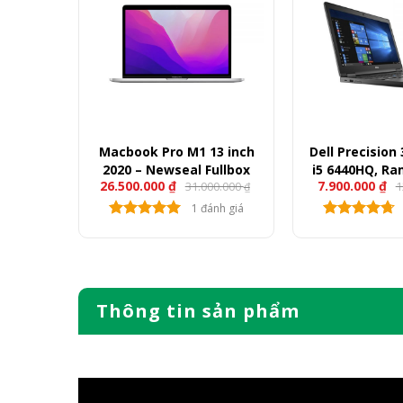
21 8GPU
Macbook Pro M1 13 inch
Dell Precision 
enew)
2020 – Newseal Fullbox
i5 6440HQ, Ra
26.500.000
₫
7.900.000
₫
00.000
31.000.000
1
512GB, VGA M
₫
₫
Full
nh giá
1 đánh giá
Thông tin sản phẩm