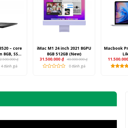
3520 – core
iMac M1 24 inch 2021 8GPU
Macbook Pro
m 8GB, SSD
8GB 512GB (New)
Li
31.500.000
₫
11.500.00
2.500.000
40.000.000
620, 15.6″
₫
₫
HD
4 đánh giá
0 đánh giá