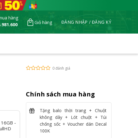
mua hàng
ĐĂNG NHẬP / ĐĂNG KÝ
Giỏ hàng
.981.600
0 đánh giá
Chính sách mua hàng
Tặng balo thời trang + Chuột
không dây + Lót chuột + Túi
 16GB -
chống sốc + Voucher dán Decal
ullHD
100K