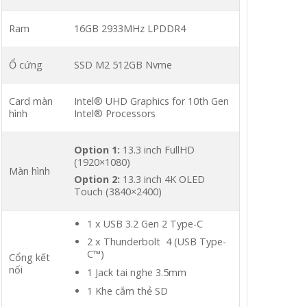
Ram
16GB 2933MHz LPDDR4
Ổ cứng
SSD M2 512GB Nvme
Card màn
Intel® UHD Graphics for 10th Gen
hình
Intel® Processors
Option 1:
13.3 inch FullHD
(1920×1080)
Màn hình
Option 2:
13.3 inch 4K OLED
Touch (3840×2400)
1 x USB 3.2 Gen 2 Type-C
2 x Thunderbolt 4 (USB Type-
C™)
Cổng kết
nối
1 Jack tai nghe 3.5mm
1 Khe cắm thẻ SD