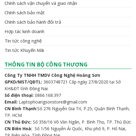
Chính sách vận chuyển và giao nhận
Chính sách bảo mật
Chính sách bảo hành đổi trả
Hợp tác kinh doanh
Tin tức công nghệ
Tin tức Khuyến Mãi
THÔNG TIN BỘ CÔNG THƯƠNG
Công Ty TNHH TMDV Công Nghệ Hoàng Sơn
GPKD/MST/QĐTL:
3603748721 Cấp ngày 27/8/2020 tại Sở
KH&ĐT tỉnh Đồng Nai.
Số điện thoại:
0866.168.397
Email:
Laptophoangsonstore@gmail.com
CN Bình Thạnh:
Số 276 Nguyễn Gia Trí, P.25, Quận Bình Thạnh,
TP. HCM
CN Thủ Đức:
Số 356/16 Võ Văn Ngân, P. Bình Thọ, TP. Thủ Đức
CN Biên Hoà:
Số 1/56 Nguyễn Ái Quốc, Khu phố 9, P. Hố Nai,
TP Biên Hòa, Tỉnh Đồng Nai.