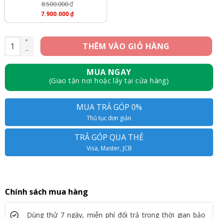
8.500.000
₫
Giá
7.900.000
₫
Gốc
Giá
Là:
Hiện
8.500.000 ₫.
Tại
iPhone XS Max 64GB - Like New số lượng
THÊM VÀO GIỎ HÀNG
Là:
7.900.000 ₫.
MUA NGAY
(Giao tận nơi hoặc lấy tại cửa hàng)
MUA TRẢ GÓP 0%
Thủ tục đơn giản
TRẢ GÓP QUA THẺ
Visa, Master, JCB
Chính sách mua hàng
Dùng thử 7 ngày, miễn phí đổi trả trong thời gian bảo