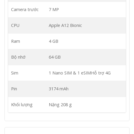
Camera trước
7 MP
CPU
Apple A12 Bionic
Ram
4 GB
Bộ nhớ
64 GB
Sim
1 Nano SIM & 1 eSIM
Hỗ trợ 4G
Pin
3174 mAh
Khối lượng
Nặng 208 g