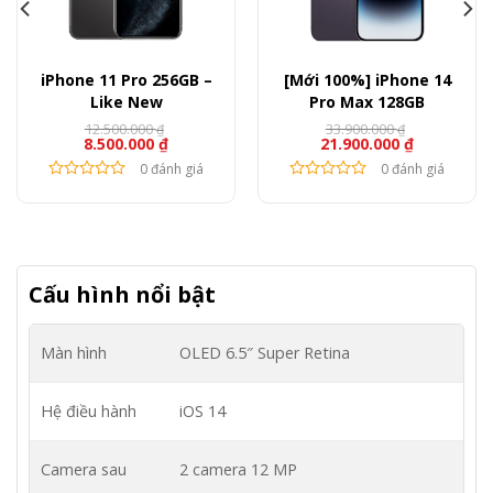
iPhone 11 Pro 256GB –
[Mới 100%] iPhone 14
Like New
Pro Max 128GB
12.500.000
33.900.000
₫
₫
8.500.000
₫
21.900.000
₫
0 đánh giá
0 đánh giá
Cấu hình nổi bật
Màn hình
OLED
6.5″
Super Retina
Hệ điều hành
iOS 14
Camera sau
2 camera 12 MP