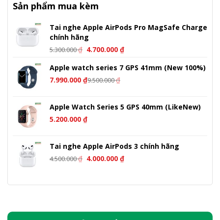
Sản phẩm mua kèm
Tai nghe Apple AirPods Pro MagSafe Charge
chính hãng
Giá
Giá
₫
4.700.000
₫
5.300.000
gốc
hiện
Apple watch series 7 GPS 41mm (New 100%)
là:
tại
5.300.000 ₫.
là:
7.990.000
₫
₫
9.500.000
4.700.000 ₫.
Apple Watch Series 5 GPS 40mm (LikeNew)
5.200.000
₫
Tai nghe Apple AirPods 3 chính hãng
Giá
Giá
₫
4.000.000
₫
4.500.000
gốc
hiện
là:
tại
4.500.000 ₫.
là:
4.000.000 ₫.