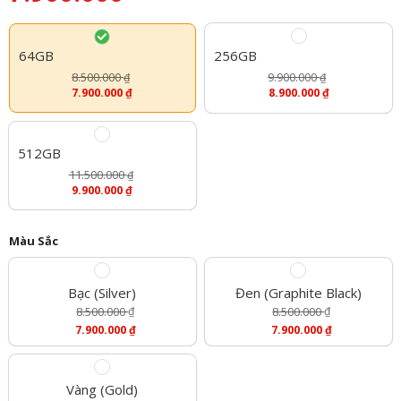
64GB
256GB
8.500.000
9.900.000
₫
₫
7.900.000
₫
8.900.000
₫
512GB
11.500.000
₫
9.900.000
₫
Màu Sắc
Bạc (Silver)
Đen (Graphite Black)
8.500.000
₫
8.500.000
₫
Giá
Giá
7.900.000
₫
7.900.000
₫
Gốc
Gốc
Giá
Giá
Là:
Là:
Hiện
Hiện
8.500.000 ₫.
8.500.000 ₫.
Tại
Tại
Là:
Là:
Vàng (Gold)
7.900.000 ₫.
7.900.000 ₫.