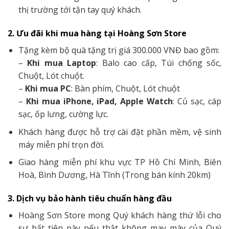
thị trường tới tận tay quý khách.
2. Ưu đãi khi mua hàng tại Hoàng Sơn Store
Tặng kèm bộ quà tặng trị giá 300.000 VNĐ bao gồm:
–
Khi mua Laptop
: Balo cao cấp, Túi chống sốc,
Chuột, Lót chuột.
–
Khi mua PC
: Bàn phím, Chuột, Lót chuột
–
Khi mua iPhone, iPad, Apple Watch
: Củ sạc, cáp
sạc, ốp lưng, cường lực.
Khách hàng được hỗ trợ cài đặt phần mềm, vệ sinh
máy miễn phí trọn đời.
Giao hàng miễn phí khu vực TP Hồ Chí Minh, Biên
Hoà, Bình Dương, Hà Tĩnh (Trong bán kính 20km)
3. Dịch vụ bảo hành tiêu chuẩn hàng đầu
Hoàng Sơn Store mong Quý khách hàng thứ lỗi cho
sự bất tiện này nếu thật không may máy của Quý