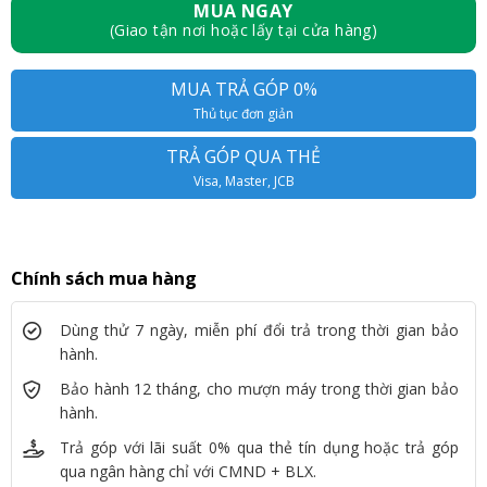
MUA NGAY
(Giao tận nơi hoặc lấy tại cửa hàng)
MUA TRẢ GÓP 0%
Thủ tục đơn giản
TRẢ GÓP QUA THẺ
Visa, Master, JCB
Chính sách mua hàng
Dùng thử 7 ngày, miễn phí đổi trả trong thời gian bảo
hành.
Bảo hành 12 tháng, cho mượn máy trong thời gian bảo
hành.
Trả góp với lãi suất 0% qua thẻ tín dụng hoặc trả góp
qua ngân hàng chỉ với CMND + BLX.