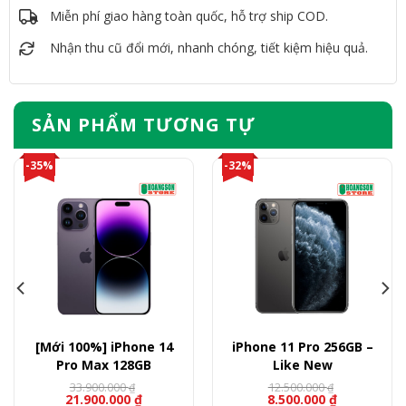
Miễn phí giao hàng toàn quốc, hỗ trợ ship COD.
Nhận thu cũ đổi mới, nhanh chóng, tiết kiệm hiệu quả.
SẢN PHẨM TƯƠNG TỰ
-35%
-32%
[Mới 100%] iPhone 14
iPhone 11 Pro 256GB –
Pro Max 128GB
Like New
33.900.000
12.500.000
₫
₫
21.900.000
₫
8.500.000
₫