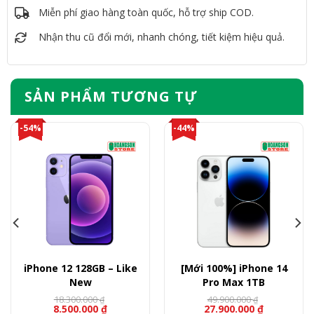
Miễn phí giao hàng toàn quốc, hỗ trợ ship COD.
Nhận thu cũ đổi mới, nhanh chóng, tiết kiệm hiệu quả.
SẢN PHẨM TƯƠNG TỰ
-54%
-44%
iPhone 12 128GB – Like
[Mới 100%] iPhone 14
New
Pro Max 1TB
18.300.000
49.900.000
₫
₫
8.500.000
₫
27.900.000
₫