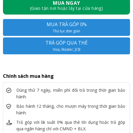
MUA NGAY
(Giao tận nơi hoặc lấy tại cửa hàng)
MUA TRẢ GÓP 0%
Thủ tục đơn giản
TRẢ GÓP QUA THẺ
Visa, Master, JCB
Chính sách mua hàng
Dùng thử 7 ngày, miễn phí đổi trả trong thời gian bảo
hành.
Bảo hành 12 tháng, cho mượn máy trong thời gian bảo
hành.
Trả góp với lãi suất 0% qua thẻ tín dụng hoặc trả góp
qua ngân hàng chỉ với CMND + BLX.