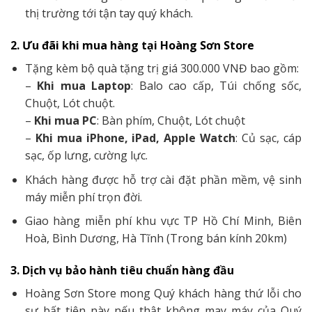
thị trường tới tận tay quý khách.
2. Ưu đãi khi mua hàng tại Hoàng Sơn Store
Tặng kèm bộ quà tặng trị giá 300.000 VNĐ bao gồm:
–
Khi mua Laptop
: Balo cao cấp, Túi chống sốc,
Chuột, Lót chuột.
–
Khi mua PC
: Bàn phím, Chuột, Lót chuột
–
Khi mua iPhone, iPad, Apple Watch
: Củ sạc, cáp
sạc, ốp lưng, cường lực.
Khách hàng được hỗ trợ cài đặt phần mềm, vệ sinh
máy miễn phí trọn đời.
Giao hàng miễn phí khu vực TP Hồ Chí Minh, Biên
Hoà, Bình Dương, Hà Tĩnh (Trong bán kính 20km)
3. Dịch vụ bảo hành tiêu chuẩn hàng đầu
Hoàng Sơn Store mong Quý khách hàng thứ lỗi cho
sự bất tiện này nếu thật không may máy của Quý