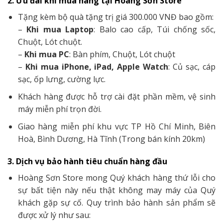
2. Ưu đãi khi mua hàng tại Hoàng Sơn Store
Tặng kèm bộ quà tặng trị giá 300.000 VNĐ bao gồm:
–
Khi mua Laptop
: Balo cao cấp, Túi chống sốc,
Chuột, Lót chuột.
–
Khi mua PC
: Bàn phím, Chuột, Lót chuột
–
Khi mua iPhone, iPad, Apple Watch
: Củ sạc, cáp
sạc, ốp lưng, cường lực.
Khách hàng được hỗ trợ cài đặt phần mềm, vệ sinh
máy miễn phí trọn đời.
Giao hàng miễn phí khu vực TP Hồ Chí Minh, Biên
Hoà, Bình Dương, Hà Tĩnh (Trong bán kính 20km)
3. Dịch vụ bảo hành tiêu chuẩn hàng đầu
Hoàng Sơn Store mong Quý khách hàng thứ lỗi cho
sự bất tiện này nếu thật không may máy của Quý
khách gặp sự cố. Quy trình bảo hành sản phẩm sẽ
được xử lý như sau: