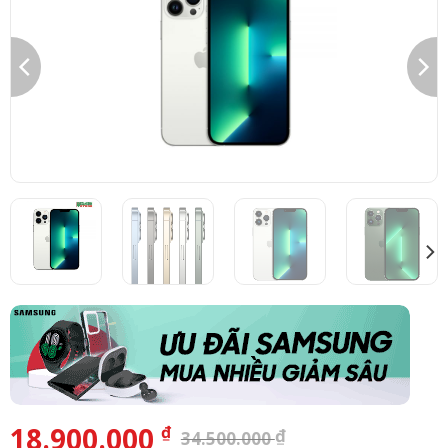
18.900.000
₫
₫
34.500.000