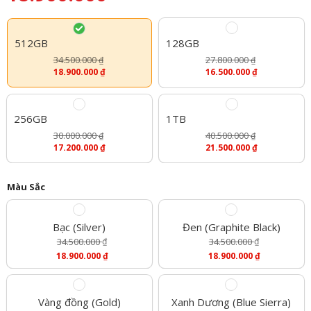
512GB
128GB
34.500.000
27.800.000
₫
₫
18.900.000
₫
16.500.000
₫
256GB
1TB
30.000.000
40.500.000
₫
₫
17.200.000
₫
21.500.000
₫
Màu Sắc
Bạc (Silver)
Đen (Graphite Black)
34.500.000
₫
34.500.000
₫
Giá
Giá
18.900.000
₫
18.900.000
₫
Gốc
Gốc
Giá
Giá
Là:
Là:
Hiện
Hiện
34.500.000 ₫.
34.500.000 ₫.
Tại
Tại
Là:
Là:
Vàng đồng (Gold)
Xanh Dương (Blue Sierra)
18.900.000 ₫.
18.900.000 ₫.