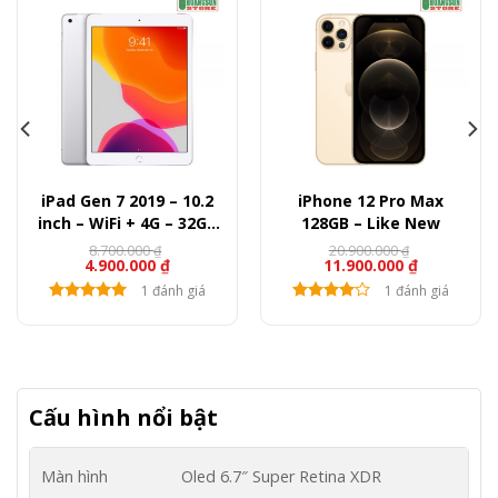
iPad Gen 7 2019 – 10.2
iPhone 12 Pro Max
inch – WiFi + 4G – 32GB
128GB – Like New
(LikeNew)
8.700.000
20.900.000
₫
₫
4.900.000
₫
11.900.000
₫
1 đánh giá
1 đánh giá
Cấu hình nổi bật
Màn hình
Oled
6.7″
Super Retina XDR