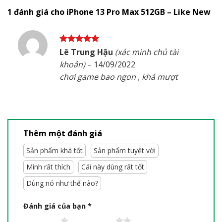
1 đánh giá cho
iPhone 13 Pro Max 512GB – Like New
Được xếp
Lê Trung Hậu
(xác minh chủ tài
hạng
5
5
khoản)
–
14/09/2022
sao
chơi game bao ngon , khá mượt
Thêm một đánh giá
Sản phẩm khá tốt
Sản phẩm tuyệt vời
Mình rất thích
Cái này dùng rất tốt
Dùng nó như thế nào?
Đánh giá của bạn
*
1 trên 5 sao
2 trên 5 sao