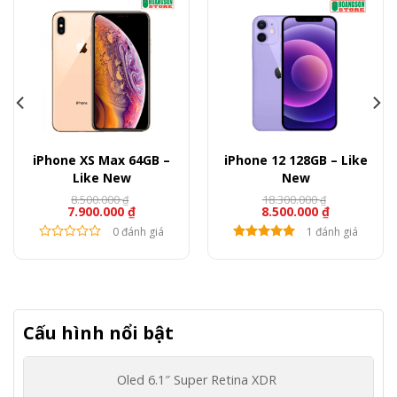
iPhone XS Max 64GB –
iPhone 12 128GB – Like
Like New
New
8.500.000
18.300.000
₫
₫
7.900.000
₫
8.500.000
₫
0 đánh giá
1 đánh giá
Cấu hình nổi bật
Oled
6.1″
Super Retina XDR