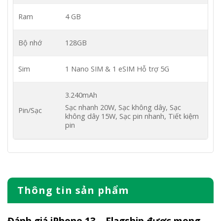
Ram
4 GB
Bộ nhớ
128GB
Sim
1 Nano SIM & 1 eSIM
Hỗ trợ 5G
3.240mAh
Sạc nhanh 20W, Sạc không dây, Sạc
Pin/Sạc
không dây 15W, Sạc pin nhanh, Tiết kiệm
pin
Thông tin sản phẩm
Đánh giá iPhone 13 – Flagship được mong