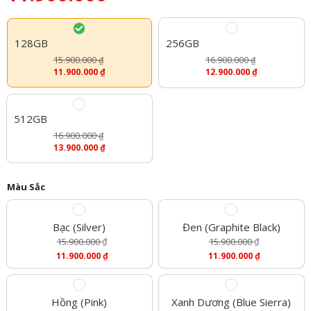
128GB
256GB
15.900.000
16.900.000
₫
₫
11.900.000
₫
12.900.000
₫
512GB
16.900.000
₫
13.900.000
₫
Màu Sắc
Bạc (Silver)
Đen (Graphite Black)
15.900.000
₫
15.900.000
₫
Giá
Giá
11.900.000
₫
11.900.000
₫
Gốc
Gốc
Giá
Giá
Là:
Là:
Hiện
Hiện
15.900.000 ₫.
15.900.000 ₫.
Tại
Tại
Là:
Là:
Hồng (Pink)
Xanh Dương (Blue Sierra)
11.900.000 ₫.
11.900.000 ₫.