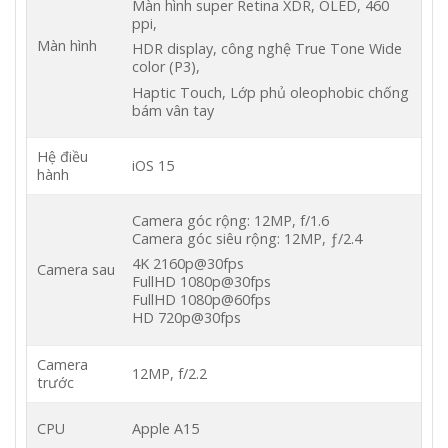
Màn hình super Retina XDR, OLED, 460
ppi,
Màn hình
HDR display, công nghệ True Tone Wide
color (P3),
Haptic Touch, Lớp phủ oleophobic chống
bám vân tay
Hệ điều
iOS 15
hành
Camera góc rộng: 12MP, f/1.6
Camera góc siêu rộng: 12MP, ƒ/2.4
4K 2160p@30fps
Camera sau
FullHD 1080p@30fps
FullHD 1080p@60fps
HD 720p@30fps
Camera
12MP, f/2.2
trước
CPU
Apple A15