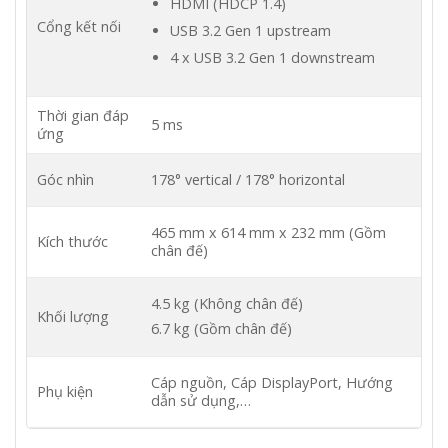
HDMI (HDCP 1.4)
Cổng kết nối
USB 3.2 Gen 1 upstream
4 x USB 3.2 Gen 1 downstream
Thời gian đáp
5 ms
ứng
Góc nhìn
178° vertical / 178° horizontal
465 mm x 614 mm x 232 mm (Gồm
Kích thước
chân đế)
4.5 kg (Không chân đế)
Khối lượng
6.7 kg (Gồm chân đế)
Cáp nguồn, Cáp DisplayPort, Hướng
Phụ kiện
dẫn sử dụng,…