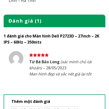
Lĩnh – Hà Tĩnh
Đánh giá (1)
1 đánh giá cho
Màn hình Dell P2723D – 27inch – 2K
IPS – 60Hz – 350nits
Được xếp
Từ Bá Bảo Long
(xác minh chủ tài
hạng
5
5
khoản)
–
28/05/2023
sao
Man hình đẹp và sắc nét giá lại tốt
Thêm một đánh giá