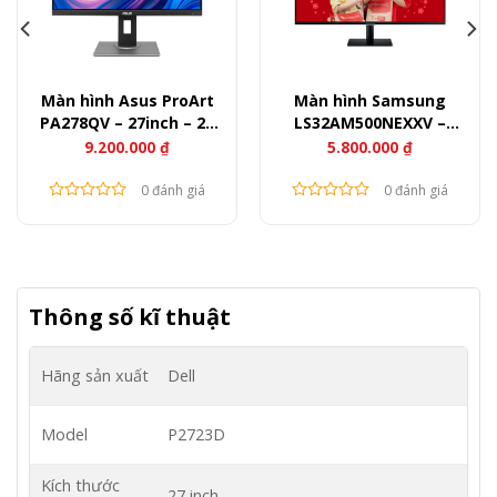
Màn hình Asus ProArt
Màn hình Samsung
PA278QV – 27inch – 2K
LS32AM500NEXXV –
IPS – 75Hz – 350nits
32inch – FullHD – 60Hz –
9.200.000
₫
5.800.000
₫
250nits
0 đánh giá
0 đánh giá
Thông số kĩ thuật
Hãng sản xuất
Dell
Model
P2723D
Kích thước
27 inch