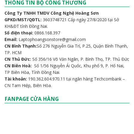
THÔNG TIN BỘ CÔNG THƯƠNG
Công Ty TNHH TMDV Công Nghệ Hoàng Sơn
GPKD/MST/QĐTL:
3603748721 Cấp ngày 27/8/2020 tại Sở
KH&ĐT tỉnh Đồng Nai.
Số điện thoại:
0866.168.397
Email:
Laptophoangsonstore@gmail.com
CN Bình Thạnh:
Số 276 Nguyễn Gia Trí, P.25, Quận Bình Thạnh,
TP. HCM
CN Thủ Đức:
Số 356/16 Võ Văn Ngân, P. Bình Thọ, TP. Thủ Đức
CN Biên Hoà:
Số 1/56 Nguyễn Ái Quốc, Khu phố 9, P. Hố Nai,
TP Biên Hòa, Tỉnh Đồng Nai.
Tài khoản:
190.362.604.970.11 tại ngân hàng Techcombank –
CN Tam Hiệp, Biên Hòa.
FANPAGE CỬA HÀNG