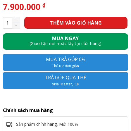
7.900.000
₫
Màn hình Dell P2723D – 27inch – 2K IPS – 60Hz – 350nits số l
THÊM VÀO GIỎ HÀNG
MUA NGAY
(Giao tận nơi hoặc lấy tại cửa hàng)
MUA TRẢ GÓP 0%
Thủ tục đơn giản
TRẢ GÓP QUA THẺ
Visa, Master, JCB
Chính sách mua hàng
Sản phẩm chính hãng, Mới 100%