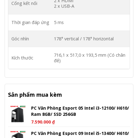
2 x HDMI
Cổng kết nối
2 x USB-A
Thời gian đáp ứng
5 ms
Góc nhìn
178° vertical / 178° horizontal
716,1 x 517,0 x 193,5 mm (Có chân
Kích thước
đế)
Sản phẩm mua kèm
PC Văn Phòng Esport 05 Intel i3-12100/ H610/
Ram 8GB/ SSD 256GB
7.590.000
₫
PC Văn Phòng Esport 09 Intel i5-13400/ H610/