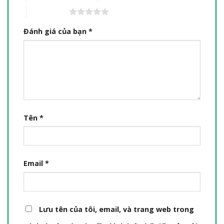
Mình rất thích
Cái này dùng rất tốt
Dùng nó như thế nào?
Đánh giá của bạn
*
1 trên 5 sao
2 trên 5 sao
3 trên 5 sao
4 trên 5 sao
5 trên 5 sao
Đánh giá của bạn
*
Tên
*