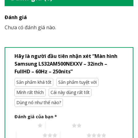
Chi nhánh Biên Hoà:
Số 334 Nguyễn Ái Quốc, Khu
phố 9, P. Hố Nai, TP Biên Hòa, Tỉnh Đồng Nai.
Chi nhánh Hà Tĩnh:
Số 14 Trần Phú – Thị xã Hồng
Lĩnh – Hà Tĩnh
Đánh giá (0)
Đánh giá
Chưa có đánh giá nào.
Hãy là người đầu tiên nhận xét “Màn hình
Samsung LS32AM500NEXXV – 32inch –
FullHD – 60Hz – 250nits”
Sản phẩm khá tốt
Sản phẩm tuyệt vời