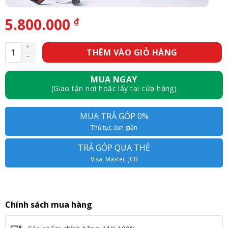
5.800.000
₫
Màn hình Samsung LS32AM500NEXXV - 32inch - FullHD - 60Hz 
THÊM VÀO GIỎ HÀNG
MUA NGAY
(Giao tận nơi hoặc lấy tại cửa hàng)
MUA TRẢ GÓP 0%
Thủ tục đơn giản
TRẢ GÓP QUA THẺ
Visa, Master, JCB
Chính sách mua hàng