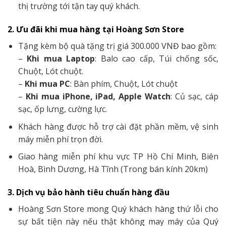
chất lượng sản phẩm tốt nhất đến tay khách hàng.
Dịch vụ tốt:
Hoàng Sơn luôn luôn tư vấn chính xác,
sản phẩm phù hợp nhu cầu và dịch vụ hậu mãi sau
bán hàng tận tâm mang lại cho Quý khách những
trải nghiệm tuyệt vời nhất.
Giá tốt:
Hoàng Sơn luôn có sản phẩm giá Tốt nhất
thị trường tới tận tay quý khách.
2. Ưu đãi khi mua hàng tại Hoàng Sơn Store
Tặng kèm bộ quà tặng trị giá 300.000 VNĐ bao gồm:
–
Khi mua Laptop
: Balo cao cấp, Túi chống sốc,
Chuột, Lót chuột.
–
Khi mua PC
: Bàn phím, Chuột, Lót chuột
–
Khi mua iPhone, iPad, Apple Watch
: Củ sạc, cáp
sạc, ốp lưng, cường lực.
Khách hàng được hỗ trợ cài đặt phần mềm, vệ sinh