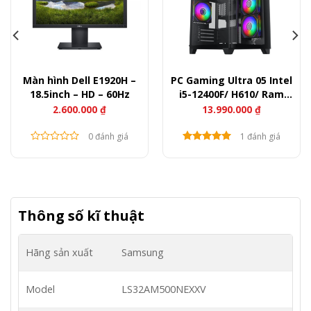
Màn hình Dell E1920H –
PC Gaming Ultra 05 Intel
18.5inch – HD – 60Hz
i5-12400F/ H610/ Ram
16GB/ SSD 256GB/ RX
2.600.000
₫
13.990.000
₫
7600
0 đánh giá
1 đánh giá
Thông số kĩ thuật
Hãng sản xuất
Samsung
Model
LS32AM500NEXXV