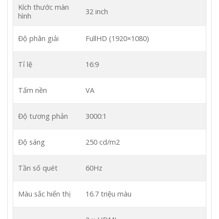
Kích thước màn
32 inch
hình
Độ phân giải
FullHD (1920×1080)
Tỉ lệ
16:9
Tấm nền
VA
Độ tương phản
3000:1
Độ sáng
250 cd/m2
Tần số quét
60Hz
Màu sắc hiển thị
16.7 triệu màu