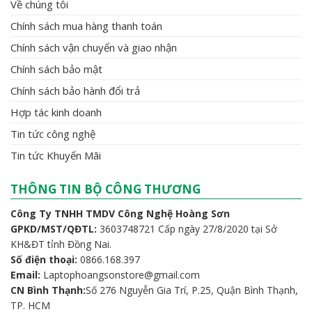
Thời gian: Thứ 2 - Chủ nhật | 08h00 - 23h00
Địa chỉ:
Số 1/56 Nguyễn Ái Quốc, Khu Phố 9, P. Hố Nai, TP. Biên
Hòa
Bán hàng
: 0866.981.600 Mr Sơn - 084.770.9988 Ms Hằng
Kỹ Thuật:
0866.981.600 Mr Sơn
THÔNG TIN BỔ SUNG
Về chúng tôi
Chính sách mua hàng thanh toán
Chính sách vận chuyển và giao nhận
Chính sách bảo mật
Chính sách bảo hành đổi trả
Hợp tác kinh doanh
Tin tức công nghệ
Tin tức Khuyến Mãi