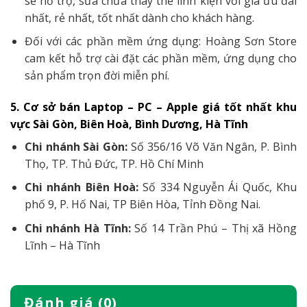
Đối với các lỗi nhỏ Hoàng Sơn Store sẽ khắc phục
qua Ultraview để tiết kiệm, tối ưu thời gian của
khách hàng. Hoàng Sơn Store sẽ thanh toán mọi chi
phí phát sinh trong quá trình bảo hành
4. Ưu đãi đặc biệt ngoài thời gian bảo hành
Đối với phần cứng của sản phẩm: Hoàng Sơn Store
sẽ hỗ trợ, sửa chữa thay thế linh kiện với giá ưu đãi
nhất, rẻ nhất, tốt nhất dành cho khách hàng.
Đối với các phần mềm ứng dụng: Hoàng Sơn Store
cam kết hỗ trợ cài đặt các phần mềm, ứng dụng cho
sản phẩm trọn đời miễn phí.
5. Cơ sở bán Laptop – PC – Apple giá tốt nhất khu
vực Sài Gòn, Biên Hoà, Bình Dương, Hà Tĩnh
Chi nhánh Sài Gòn:
Số 356/16 Võ Văn Ngân, P. Bình
Thọ, TP. Thủ Đức, TP. Hồ Chí Minh