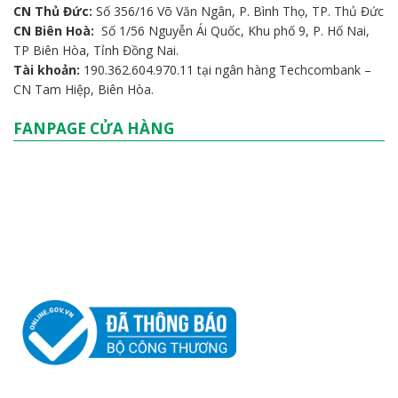
THÔNG TIN BỘ CÔNG THƯƠNG
Công Ty TNHH TMDV Công Nghệ Hoàng Sơn
GPKD/MST/QĐTL:
3603748721 Cấp ngày 27/8/2020 tại Sở
KH&ĐT tỉnh Đồng Nai.
Số điện thoại:
0866.168.397
Email:
Laptophoangsonstore@gmail.com
CN Bình Thạnh:
Số 276 Nguyễn Gia Trí, P.25, Quận Bình Thạnh,
TP. HCM
CN Thủ Đức:
Số 356/16 Võ Văn Ngân, P. Bình Thọ, TP. Thủ Đức
CN Biên Hoà:
Số 1/56 Nguyễn Ái Quốc, Khu phố 9, P. Hố Nai,
TP Biên Hòa, Tỉnh Đồng Nai.
Tài khoản:
190.362.604.970.11 tại ngân hàng Techcombank –
CN Tam Hiệp, Biên Hòa.
FANPAGE CỬA HÀNG