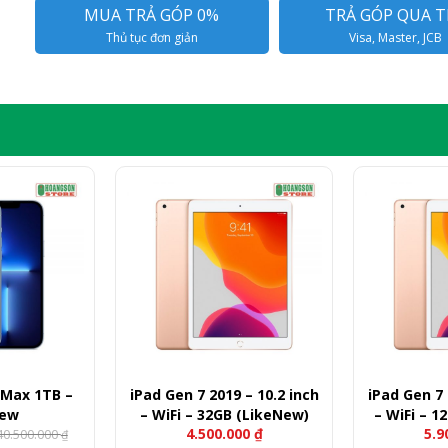
MUA TRẢ GÓP 0%
TRẢ GÓP QUA T
Thủ tục đơn giản
Visa, Master, JCB
 Max 1TB –
iPad Gen 7 2019 – 10.2 inch
iPad Gen 7 
New
– WiFi – 32GB (LikeNew)
– WiFi – 1
4.500.000
₫
5.9
40.500.000
₫