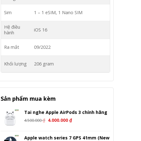
Sim
1 – 1 eSIM, 1 Nano SIM
Hệ điều
iOS 16
hành
Ra mắt
09/2022
Khối lượng
206 gram
Sản phẩm mua kèm
Tai nghe Apple AirPods 3 chính hãng
Giá
Giá
₫
4.000.000
₫
4.500.000
gốc
hiện
là:
tại
Apple watch series 7 GPS 41mm (New
4.500.000 ₫.
là: