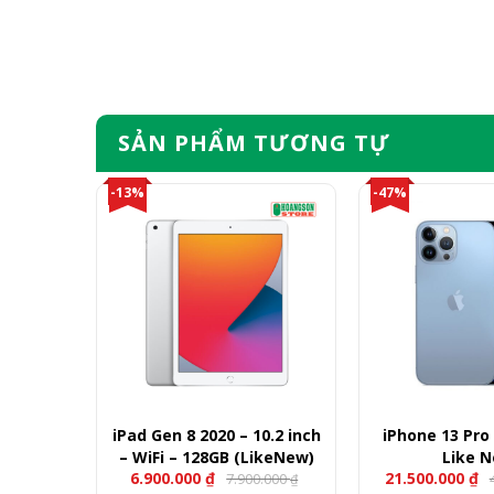
SẢN PHẨM TƯƠNG TỰ
-13%
-47%
256GB –
iPad Gen 8 2020 – 10.2 inch
iPhone 13 Pro
– WiFi – 128GB (LikeNew)
Like 
6.900.000
₫
21.500.000
₫
00.000
7.900.000
₫
₫
Giá
Giá