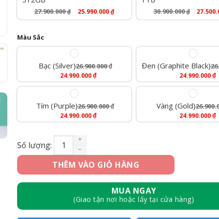
27.900.000
30.900.000
25.990.000
₫
27.500
₫
₫
Màu Sắc
Bạc (Silver)
Đen (Graphite Black)
26.900.000
₫
26
Giá
₫
Giá
₫
24.990.000
24.990.000
Gốc
Giá
Gốc
Giá
Là:
Hiện
Là:
Hiện
26.900.000 ₫.
Tại
26.900.000 ₫.
Tại
Là:
Là:
Tím (Purple)
Vàng (Gold)
26.900.000
₫
26.900.
24.990.000 ₫.
24.990.000 ₫.
Giá
₫
Giá
₫
24.990.000
24.990.000
Gốc
Giá
Gốc
Giá
Là:
Hiện
Là:
Hiện
26.900.000 ₫.
Tại
26.900.000 ₫.
Tại
[Mới 100%] iPhone 14 Pro 256GB số lượng
Số lượng:
Là:
Là:
24.990.000 ₫.
24.990.000 ₫.
THÊM VÀO GIỎ HÀNG
MUA NGAY
(Giao tận nơi hoặc lấy tại cửa hàng)