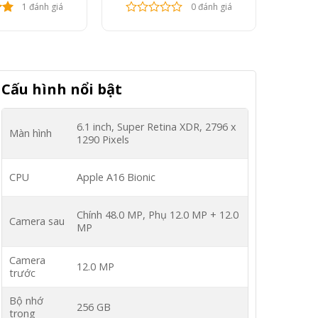
1 đánh giá
0 đánh giá
Cấu hình nổi bật
6.1 inch, Super Retina XDR, 2796 x
Màn hình
1290 Pixels
CPU
Apple A16 Bionic
Chính 48.0 MP, Phụ 12.0 MP + 12.0
Camera sau
MP
Camera
12.0 MP
trước
Bộ nhớ
256 GB
trong