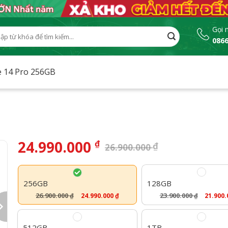
Gọi 
0866
:
e 14 Pro 256GB
24.990.000
₫
₫
26.900.000
256GB
128GB
26.900.000
23.900.000
24.990.000
₫
21.900
₫
₫
512GB
1TB