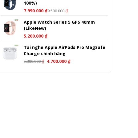
100%)
4.000.000 ₫.
7.990.000
₫
₫
9.500.000
Apple Watch Series 5 GPS 40mm
(LikeNew)
5.200.000
₫
Tai nghe Apple AirPods Pro MagSafe
Charge chính hãng
Giá
Giá
₫
4.700.000
₫
5.300.000
gốc
hiện
là:
tại
5.300.000 ₫.
là:
4.700.000 ₫.