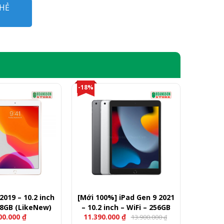
HẺ
-18%
2019 – 10.2 inch
[Mới 100%] iPad Gen 9 2021
28GB (LikeNew)
– 10.2 inch – WiFi – 256GB
00.000
₫
11.390.000
₫
13.900.000
₫