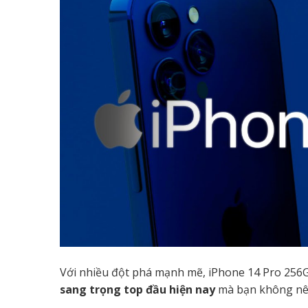
Với nhiều đột phá mạnh mẽ, iPhone 14 Pro 256G
sang trọng top đầu hiện nay
mà bạn không nê