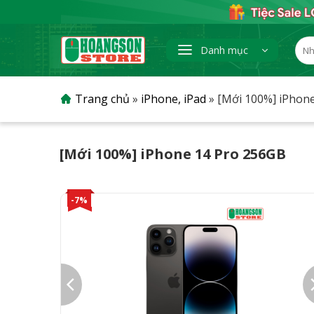
Skip
to
content
Tìm
Danh mục
kiếm
Trang chủ
»
iPhone, iPad
»
[Mới 100%] iPhon
[Mới 100%] iPhone 14 Pro 256GB
-7%