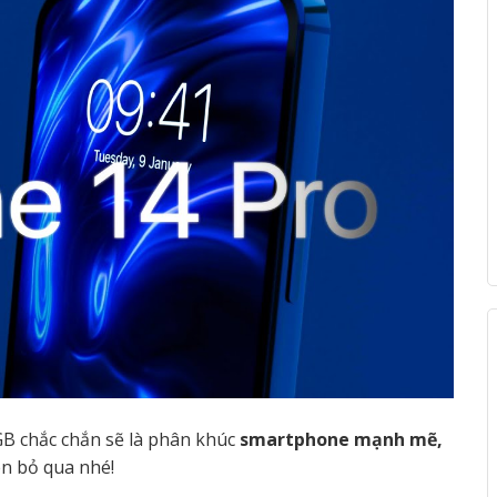
B chắc chắn sẽ là phân khúc
smartphone mạnh mẽ,
n bỏ qua nhé!