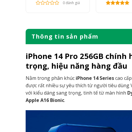
gốc
hiện
nh giá
0 đánh giá
là:
tại
7.900.000 ₫.
là:
6.900.000 ₫.
Thông tin sản phẩm
iPhone 14 Pro 256GB chính 
trọng, hiệu năng hàng đầu
Nằm trong phân khúc
iPhone 14 Series
cao cấp
được rất nhiều sự yêu thích từ người tiêu dùng
với kiểu dáng sang trọng, tinh tế từ màn hình
D
Apple A16 Bionic
.