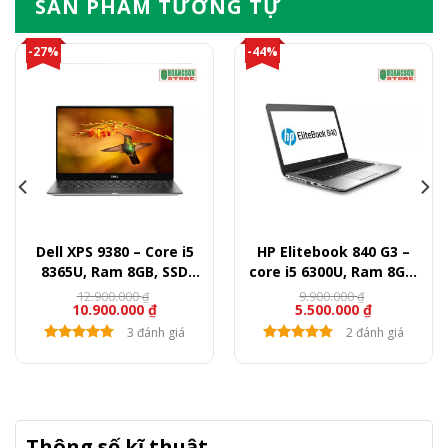
SẢN PHẨM TƯƠNG TỰ
-27%
-44%
Dell XPS 9380 – Core i5
HP Elitebook 840 G3 –
8365U, Ram 8GB, SSD
core i5 6300U, Ram 8GB,
256GB, 13″ FullHD
SSD 256GB, 14″ FullHD
12.900.000
9.900.000
₫
₫
10.900.000
₫
5.500.000
₫
3 đánh giá
2 đánh giá
Thông số kĩ thuật