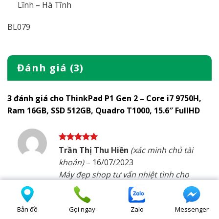
Lĩnh – Hà Tĩnh
BL079
Đánh giá (3)
3 đánh giá cho
ThinkPad P1 Gen 2 – Core i7 9750H,
Ram 16GB, SSD 512GB, Quadro T1000, 15.6″ FullHD
Được xếp
Trần Thị Thu Hiền
(xác minh chủ tài
hạng
5
5
khoản)
–
16/07/2023
sao
Máy đẹp shop tư vấn nhiệt tình cho
shop 5 sao
Bản đồ
Gọi ngay
Zalo
Messenger