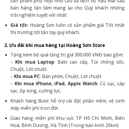
sản phẩm phù hợp nhu cầu và dịch vụ hậu mãi sau
bán hàng tận tâm mang lại cho Quý khách những
trải nghiệm tuyệt vời nhất.
Giá tốt:
Hoàng Sơn luôn có sản phẩm giá Tốt nhất
thị trường tới tận tay quý khách.
2. Ưu đãi khi mua hàng tại Hoàng Sơn Store
Tặng kèm bộ quà tặng trị giá 300.000 VNĐ bao gồm:
–
Khi mua Laptop
: Balo cao cấp, Túi chống sốc,
Chuột, Lót chuột.
–
Khi mua PC
: Bàn phím, Chuột, Lót chuột
–
Khi mua iPhone, iPad, Apple Watch
: Củ sạc, cáp
sạc, ốp lưng, cường lực.
Khách hàng được hỗ trợ cài đặt phần mềm, vệ sinh
máy miễn phí trọn đời.
Giao hàng miễn phí khu vực TP Hồ Chí Minh, Biên
Hoà, Bình Dương, Hà Tĩnh (Trong bán kính 20km)