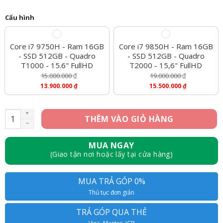
Cấu hình
Core i7 9750H - Ram 16GB
Core i7 9850H - Ram 16GB
- SSD 512GB - Quadro
- SSD 512GB - Quadro
T1000 - 15.6" FullHD
T2000 - 15,6" FullHD
15.000.000
₫
19.000.000
₫
Giá
Giá
13.900.000
₫
15.500.000
₫
Gốc
Gốc
Giá
Giá
Là:
Là:
Hiện
Hiện
15.000.000 ₫.
19.000.000 ₫.
Tại
Tại
ThinkPad P1 Gen 2 - Core i7 9750H, Ram 16GB, SSD 512GB, Qua
THÊM VÀO GIỎ HÀNG
Là:
Là:
13.900.000 ₫.
15.500.000 ₫.
MUA NGAY
(Giao tận nơi hoặc lấy tại cửa hàng)
MUA TRẢ GÓP 0%
Thủ tục đơn giản
TRẢ GÓP QUA THẺ