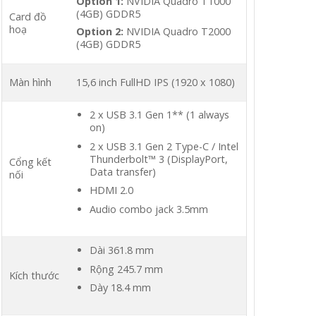
Option 1:
NVIDIA Quadro T1000
(4GB) GDDR5
Card đồ
hoạ
Option 2:
NVIDIA Quadro T2000
(4GB) GDDR5
Màn hình
15,6 inch FullHD IPS (1920 x 1080)
2 x USB 3.1 Gen 1** (1 always
on)
2 x USB 3.1 Gen 2 Type-C / Intel
Thunderbolt™ 3 (DisplayPort,
Cổng kết
Data transfer)
nối
HDMI 2.0
Audio combo jack 3.5mm
Dài 361.8 mm
Rộng 245.7 mm
Kích thước
Dày 18.4 mm