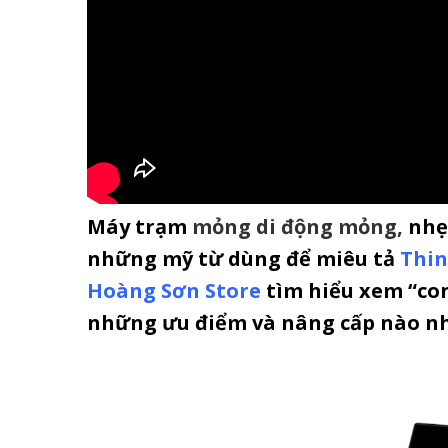
Máy trạm
mỏng di động mỏng
,
nhẹ,
những mỹ từ dùng để miêu tả
Thin
Hoàng Sơn Store
tìm hiểu xem “co
những ưu điểm và nâng cấp nào nh