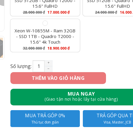
SSD 512GB - Quadro T2000 -
SSD 512GB - Quadro 
15.6" FullHD
15.6" FullHD
28.000.000
₫
₫
24.000.000
₫
17.000.000
16.000
Giá
Giá
Giá
Giá
Gốc
Hiện
Gốc
Hiện
Là:
Tại
Là:
Tại
28.000.000 ₫.
Là:
24.000.000 ₫.
Là:
Xeon W-10855M - Ram 32GB
17.000.000 ₫.
16.000.000 ₫.
- SSD 1TB - Quadro T2000 -
15.6" 4k Touch
32.000.000
₫
₫
18.900.000
Giá
Giá
Gốc
Hiện
Là:
Tại
ThinkPad P1 Gen 3 - Core i7 10750H, Ram 16GB,
Số lượng:
32.000.000 ₫.
Là:
18.900.000 ₫.
THÊM VÀO GIỎ HÀNG
MUA NGAY
(Giao tận nơi hoặc lấy tại cửa hàng)
MUA TRẢ GÓP 0%
TRẢ GÓP QUA T
Thủ tục đơn giản
Visa, Master, JCB