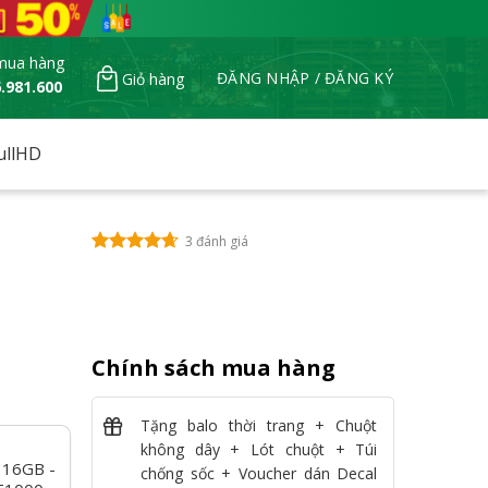
mua hàng
ĐĂNG NHẬP / ĐĂNG KÝ
Giỏ hàng
.981.600
ullHD
3 đánh giá
Chính sách mua hàng
Tặng balo thời trang + Chuột
không dây + Lót chuột + Túi
 16GB -
chống sốc + Voucher dán Decal