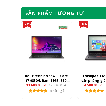
SẢN PHẨM TƯƠNG TỰ
-26%
-43%
ore i5
Dell Precision 5540 – Core
Thinkpad T45
, SSD
i7 9850H, Ram 16GB, SSD
văn phòng giá
13.600.000
₫
4.500.000
₫
0.000
17.500.000
llHD
512GB, Quadro T1000, 15.6″
₫
₫
FullHD
nh giá
5 đánh giá