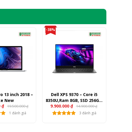
-38%
 13 inch 2018 –
Dell XPS 9370 – Core i5
ke New
8350U,Ram 8GB, SSD 256GB,
0
₫
9.900.000
₫
19.500.000
14.900.000
13.3″ FullHD
₫
₫
1 đánh giá
3 đánh giá