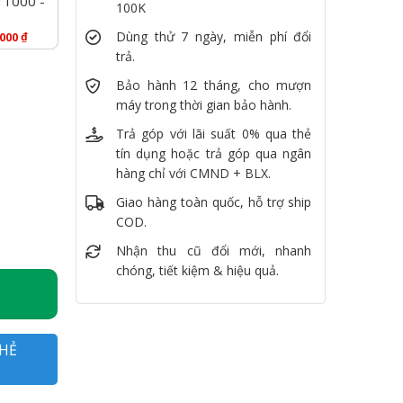
T1000 -
100K
Dùng thử 7 ngày, miễn phí đổi
₫
.000
trả.
Bảo hành 12 tháng, cho mượn
máy trong thời gian bảo hành.
Trả góp với lãi suất 0% qua thẻ
tín dụng hoặc trả góp qua ngân
hàng chỉ với CMND + BLX.
 SSD 512GB, Quadro T1000, 15.6" FullHD số lượng
Giao hàng toàn quốc, hỗ trợ ship
COD.
Nhận thu cũ đổi mới, nhanh
chóng, tiết kiệm & hiệu quả.
HẺ