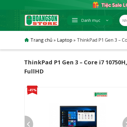
Skip
to
content
Tìm
Danh mục
kiếm
Trang chủ
»
Laptop
»
ThinkPad P1 Gen 3 – Co
ThinkPad P1 Gen 3 – Core i7 10750H
FullHD
-41%