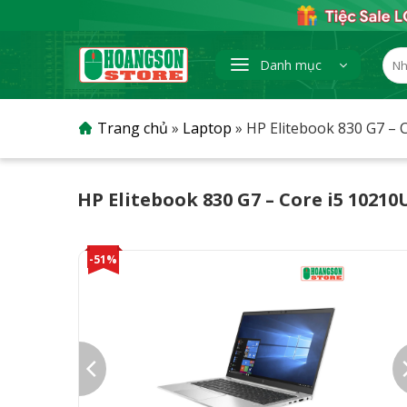
Skip
to
content
Tìm
Danh mục
kiếm
Trang chủ
»
Laptop
»
HP Elitebook 830 G7 – 
HP Elitebook 830 G7 – Core i5 10210
-51%