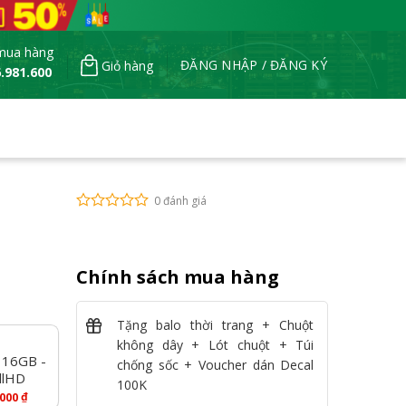
mua hàng
ĐĂNG NHẬP / ĐĂNG KÝ
Giỏ hàng
.981.600
0 đánh giá
Chính sách mua hàng
Tặng balo thời trang + Chuột
không dây + Lót chuột + Túi
 16GB -
chống sốc + Voucher dán Decal
llHD
100K
₫
.000