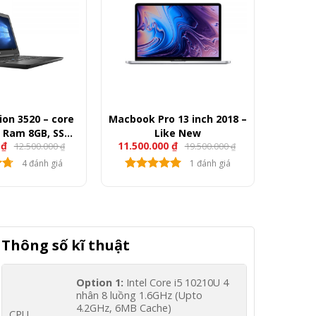
sion 3520 – core
Macbook Pro 13 inch 2018 –
, Ram 8GB, SSD
Like New
0
₫
11.500.000
₫
12.500.000
19.500.000
A M620, 15.6″
₫
₫
ullHD
4 đánh giá
1 đánh giá
Thông số kĩ thuật
Option 1:
Intel Core i5 10210U 4
nhân 8 luồng 1.6GHz (Upto
4.2GHz, 6MB Cache)
CPU