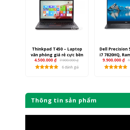
 – Core
Thinkpad T450 – Laptop
Dell Precision
GB, SSD
văn phòng giá rẻ cực bền
i7 7820HQ, Ra
4.500.000
₫
9.900.000
₫
0.000
7.900.000
1
0, 15.6″
512GB, Quadro 
₫
₫
Full
nh giá
6 đánh giá
Thông tin sản phẩm