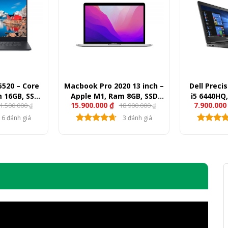
 5520 – Core
Macbook Pro 2020 13 inch –
Dell Preci
m 16GB, SSD
Apple M1, Ram 8GB, SSD
i5 6440HQ
15.900.000
₫
7.900.00
1.500.000
18.900.000
M1200, 15.6″
256GB, 13″ Retina
512GB, VG
₫
₫
HD
F
6 đánh giá
3 đánh giá