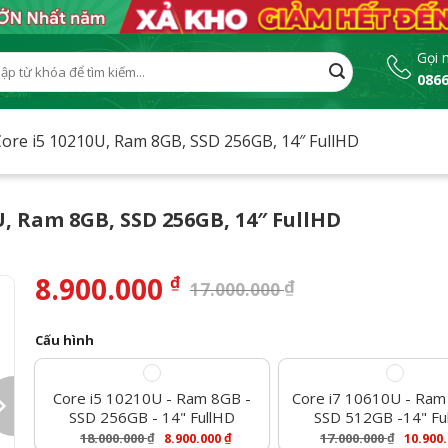
Gọi 
0866
:
Core i5 10210U, Ram 8GB, SSD 256GB, 14″ FullHD
U, Ram 8GB, SSD 256GB, 14″ FullHD
8.900.000
₫
₫
17.000.000
Cấu hình
Core i5 10210U - Ram 8GB -
Core i7 10610U - Ram
SSD 256GB - 14" FullHD
SSD 512GB -14" Fu
18.000.000
₫
₫
17.000.000
₫
8.900.000
10.900