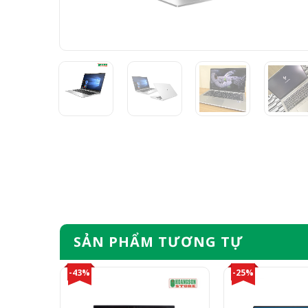
SẢN PHẨM TƯƠNG TỰ
-43%
-25%