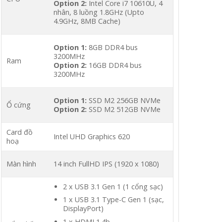
Option 2:
Intel Core i7 10610U, 4
nhân, 8 luồng 1.8GHz (Upto
4.9GHz, 8MB Cache)
Option 1:
8GB DDR4 bus
3200MHz
Ram
Option 2:
16GB DDR4 bus
3200MHz
Option 1:
SSD M2 256GB NVMe
Ổ cứng
Option 2:
SSD M2 512GB NVMe
Card đồ
Intel UHD Graphics 620
hoạ
Màn hình
14 inch FullHD IPS (1920 x 1080)
2 x USB 3.1 Gen 1 (1 cổng sạc)
1 x USB 3.1 Type-C Gen 1 (sạc,
DisplayPort)
1 x HDMI 1.4b