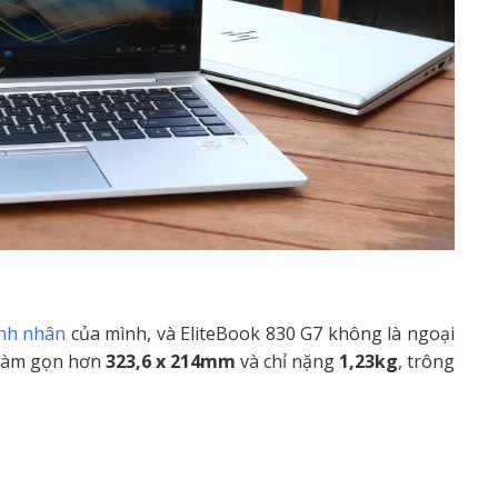
nh nhân
của mình, và EliteBook 830 G7 không là ngoại
 làm gọn hơn
323,6 x 214mm
và chỉ nặng
1,23kg
, trông