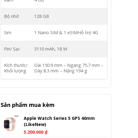
Bộ nhớ
128 GB
Sim
1 Nano SIM & 1 eSIM
Hỗ trợ 4G
Pin/ Sạc
3110 mAh,
18 W
Kích thước/
Dài 150.9 mm – Ngang 75.7 mm –
Khối lượng
Dày 8.3 mm – Nặng 194 g
Sản phẩm mua kèm
Apple Watch Series 5 GPS 40mm
(LikeNew)
5.200.000
₫