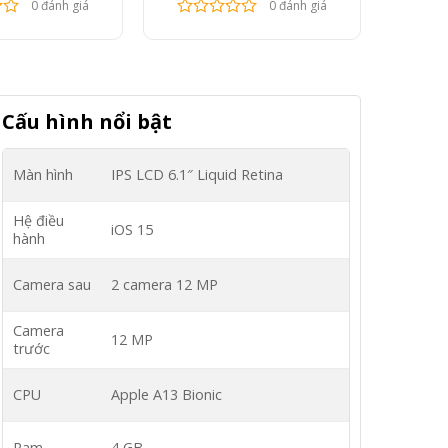
0 đánh giá
0 đánh giá
Cấu hình nổi bật
Màn hình
IPS LCD
6.1″
Liquid Retina
Hệ điều
iOS 15
hành
Camera sau
2 camera 12 MP
Camera
12 MP
trước
CPU
Apple A13 Bionic
Ram
4 GB