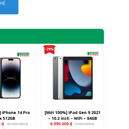
HẺ
-29%
 iPhone 14 Pro
[Mới 100%] iPad Gen 9 2021
x 512GB
– 10.2 inch – WiFi – 64GB
0
₫
6.990.000
₫
43.900.000
9.900.000
₫
₫