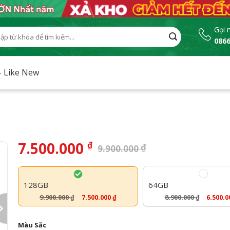
Gọi 
0866
:
– Like New
7.500.000
₫
₫
9.900.000
128GB
64GB
9.900.000
8.900.000
7.500.000
₫
6.500.
₫
₫
Màu Sắc