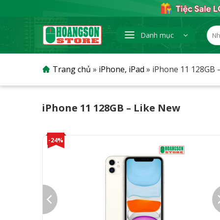
Skip
to
content
Tìm
Danh mục
kiếm
Trang chủ
»
iPhone, iPad
»
iPhone 11 128GB 
iPhone 11 128GB – Like New
-24%