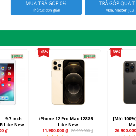
MUA TRẢ GÓP 0%
TRẢ GÓP QUA T
Thủ tục đơn giản
Visa, Master, JCB
-43%
-39%
– 9.7 inch –
iPhone 12 Pro Max 128GB –
[Mới 100%]
GB Like New
Like New
Ma
000
₫
11.900.000
₫
26.900.00
20.900.000
₫