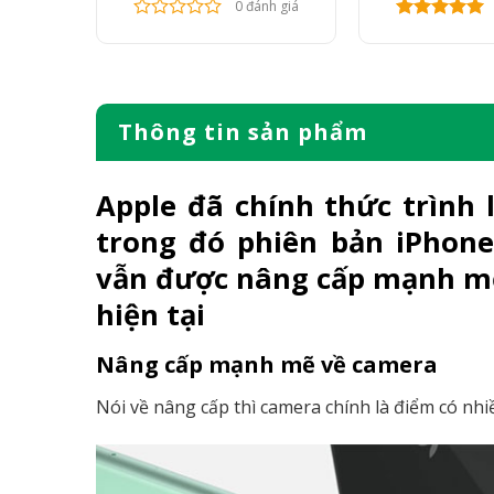
nh giá
0 đánh giá
Thông tin sản phẩm
Apple đã chính thức trình 
trong đó phiên bản
iPhone
vẫn được nâng cấp mạnh mẽ 
hiện tại
Nâng cấp mạnh mẽ về camera
Nói về nâng cấp thì camera chính là điểm có nhiề