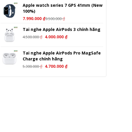
Apple watch series 7 GPS 41mm (New
100%)
7.990.000
₫
₫
9.500.000
Tai nghe Apple AirPods 3 chính hãng
Giá
Giá
₫
4.000.000
₫
4.500.000
gốc
hiện
là:
tại
Tai nghe Apple AirPods Pro MagSafe
4.500.000 ₫.
là:
Charge chính hãng
4.000.000 ₫.
Giá
Giá
₫
4.700.000
₫
5.300.000
gốc
hiện
là:
tại
5.300.000 ₫.
là:
4.700.000 ₫.