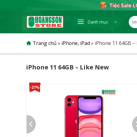
Skip
to
content
Tìm
Danh mục
kiếm
Trang chủ
»
iPhone, iPad
»
iPhone 11 64GB –
iPhone 11 64GB – Like New
-27%