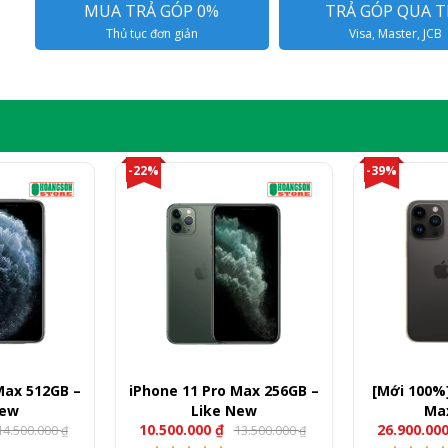
MUA TRẢ GÓP 0%
TRẢ GÓP QUA T
Thủ tục đơn giản
Visa, Master, JCB
-22%
-39%
Max 512GB –
iPhone 11 Pro Max 256GB –
[Mới 100%]
New
Like New
Ma
10.500.000
₫
26.900.00
14.500.000
13.500.000
₫
₫