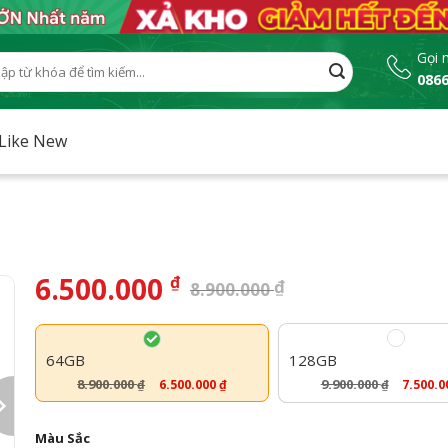
Gọi 
0866
:
 Like New
6.500.000
₫
₫
8.900.000
64GB
128GB
8.900.000
9.900.000
6.500.000
₫
7.500.
₫
₫
Màu Sắc