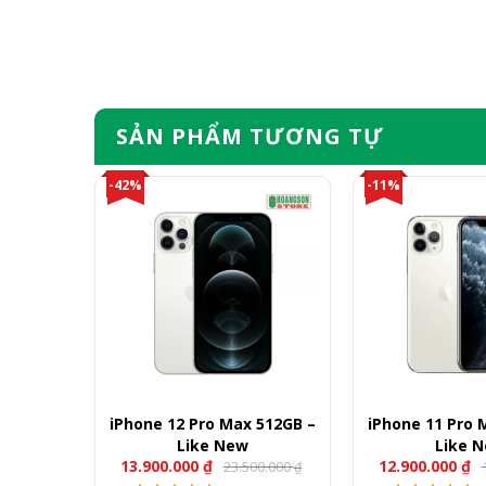
SẢN PHẨM TƯƠNG TỰ
-42%
-11%
 1TB –
iPhone 12 Pro Max 512GB –
iPhone 11 Pro 
Like New
Like 
13.900.000
₫
12.900.000
₫
00.000
23.500.000
₫
₫