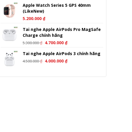
Apple Watch Series 5 GPS 40mm
(LikeNew)
5.200.000
₫
Tai nghe Apple AirPods Pro MagSafe
Charge chính hãng
Giá
Giá
₫
4.700.000
₫
5.300.000
gốc
hiện
Tai nghe Apple AirPods 3 chính hãng
là:
tại
Giá
Giá
5.300.000 ₫.
là:
₫
4.000.000
₫
4.500.000
gốc
hiện
4.700.000 ₫.
là:
tại
4.500.000 ₫.
là:
4.000.000 ₫.