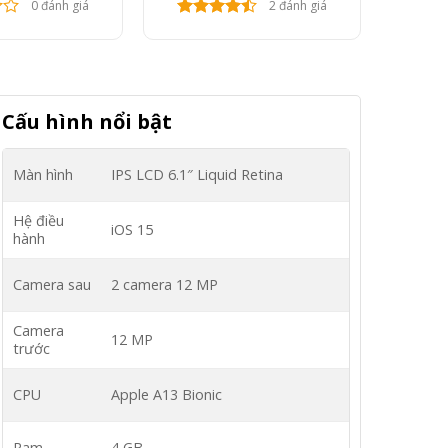
0 đánh giá
2 đánh giá
Cấu hình nổi bật
Màn hình
IPS LCD
6.1″
Liquid Retina
Hệ điều
iOS 15
hành
Camera sau
2 camera 12 MP
Camera
12 MP
trước
CPU
Apple A13 Bionic
Ram
4 GB