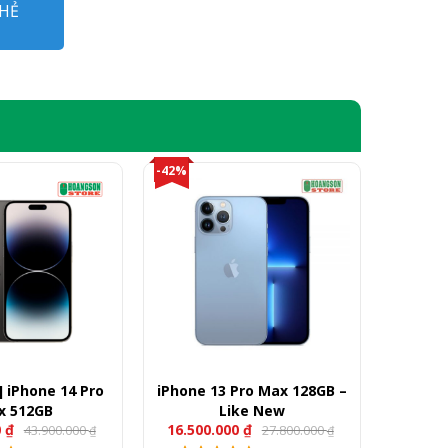
HẺ
-42%
 iPhone 14 Pro
iPhone 13 Pro Max 128GB –
x 512GB
Like New
0
₫
16.500.000
₫
43.900.000
27.800.000
₫
₫