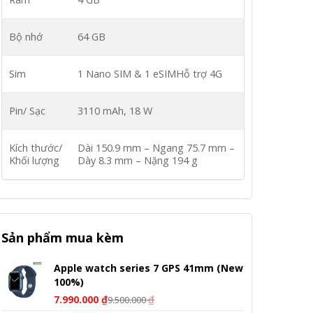
Bộ nhớ
64 GB
Sim
1 Nano SIM & 1 eSIM
Hỗ trợ 4G
Pin/ Sạc
3110 mAh,
18 W
Kích thước/
Dài 150.9 mm – Ngang 75.7 mm –
Khối lượng
Dày 8.3 mm – Nặng 194 g
Sản phẩm mua kèm
Apple watch series 7 GPS 41mm (New
100%)
7.990.000
₫
₫
9.500.000