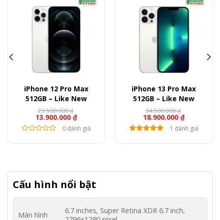
iPhone 12 Pro Max
iPhone 13 Pro Max
512GB – Like New
512GB – Like New
23.500.000
34.500.000
₫
₫
13.900.000
₫
18.900.000
₫
0 đánh giá
1 đánh giá
Cấu hình nổi bật
6.7 inches, Super Retina XDR 6.7 inch,
Màn hình
2796×1290 pixel