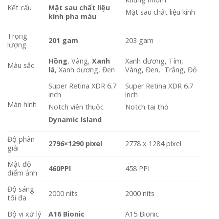
Kết cấu
Mặt sau chất liệu
Mặt sau chất liệu kính
kính pha màu
Trọng
201 gam
203 gam
lượng
Hồng
, Vàng,
Xanh
Xanh dương, Tím,
Màu sắc
lá
, Xanh dương, Đen
Vàng, Đen, Trắng, Đỏ
Super Retina XDR 6.7
Super Retina XDR 6.7
inch
inch
Màn hình
Notch viên thuốc
Notch tai thỏ
Dynamic Island
Độ phân
2796×1290 pixel
2778 x 1284 pixel
giải
Mật độ
460PPI
458 PPI
điểm ảnh
Độ sáng
2000 nits
2000 nits
tối đa
Bộ vi xử lý
A16 Bionic
A15 Bionic