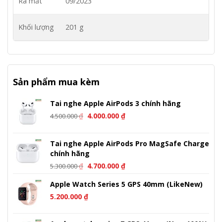
Ra mắt
09/2023
Khối lượng
201 g
Sản phẩm mua kèm
Tai nghe Apple AirPods 3 chính hãng
Giá
Giá
₫
4.000.000
₫
4.500.000
gốc
hiện
là:
tại
Tai nghe Apple AirPods Pro MagSafe Charge
4.500.000 ₫.
là:
chính hãng
4.000.000 ₫.
Giá
Giá
₫
4.700.000
₫
5.300.000
gốc
hiện
Apple Watch Series 5 GPS 40mm (LikeNew)
là:
tại
5.300.000 ₫.
là:
5.200.000
₫
4.700.000 ₫.