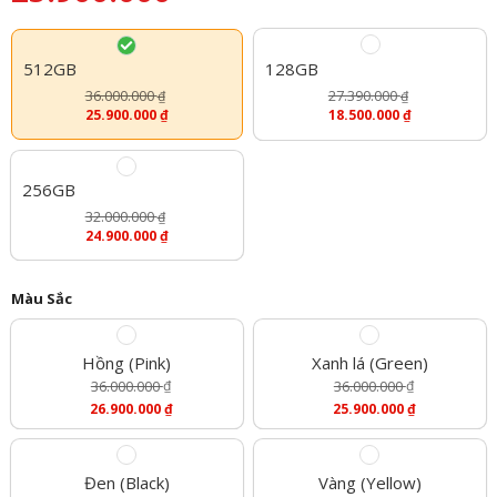
512GB
128GB
36.000.000
27.390.000
₫
₫
25.900.000
₫
18.500.000
₫
256GB
32.000.000
₫
24.900.000
₫
Màu Sắc
Hồng (Pink)
Xanh lá (Green)
36.000.000
₫
36.000.000
₫
Giá
Giá
26.900.000
₫
25.900.000
₫
Gốc
Gốc
Giá
Giá
Là:
Là:
Hiện
Hiện
36.000.000 ₫.
36.000.000 ₫.
Tại
Tại
Là:
Là:
Đen (Black)
Vàng (Yellow)
26.900.000 ₫.
25.900.000 ₫.