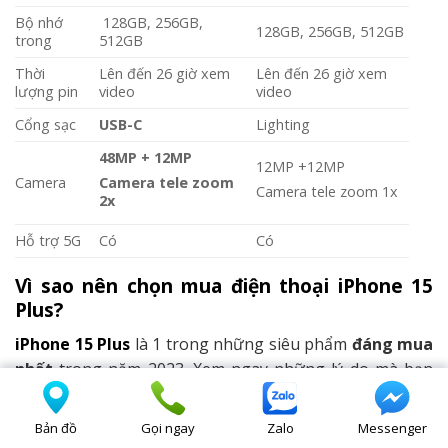
Bộ nhớ
128GB, 256GB,
128GB, 256GB, 512GB
trong
512GB
Thời
Lên đến 26 giờ xem
Lên đến 26 giờ xem
lượng pin
video
video
Cổng sạc
USB-C
Lighting
48MP + 12MP
12MP +12MP
Camera
Camera tele zoom
Camera tele zoom 1x
2x
Hỗ trợ 5G
Có
Có
Vì sao nên chọn mua điện thoại iPhone 15
Plus?
iPhone 15 Plus
là 1 trong những siêu phẩm
đáng mua
nhất
trong năm 2023. Xem ngay những lý do mà bạn
nên mua sản phẩm sau đây:
Bản đồ
Gọi ngay
Zalo
Messenger
– Sử dụng bền bỉ:
Sản phẩm đến từ Apple trải qua quy