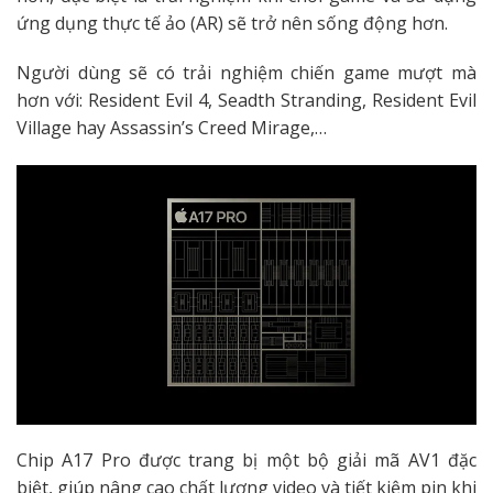
ứng dụng thực tế ảo (AR) sẽ trở nên sống động hơn.
Người dùng sẽ có trải nghiệm chiến game mượt mà
hơn với: Resident Evil 4, Seadth Stranding, Resident Evil
Village hay Assassin’s Creed Mirage,…
Chip A17 Pro được trang bị một bộ giải mã AV1 đặc
biệt, giúp nâng cao chất lượng video và tiết kiệm pin khi