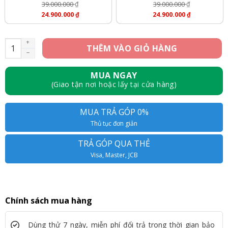
39.000.000
₫
39.000.000
₫
Giá
Giá
24.900.000
₫
24.900.000
₫
Gốc
Gốc
Giá
Giá
Là:
Là:
Hiện
Hiện
39.000.000 ₫.
39.000.000 ₫.
Tại
Tại
iPhone 15 Pro Max 512GB - Like New số lượng
THÊM VÀO GIỎ HÀNG
Là:
Là:
24.900.000 ₫.
24.900.000 ₫.
MUA NGAY
(Giao tận nơi hoặc lấy tại cửa hàng)
MUA TRẢ GÓP 0%
Thủ tục đơn giản
TRẢ GÓP QUA THẺ
Visa, Master, JCB
Chính sách mua hàng
Dùng thử 7 ngày, miễn phí đổi trả trong thời gian bảo