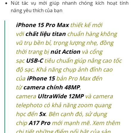
Nút tác vụ mới giúp nhanh chóng kích hoạt tính
năng yêu thích của bạn
iPhone 15 Pro Max
thiết kế mới
với
chất liệu titan
chuẩn hàng không
vũ trụ bền bỉ, trọng lượng nhẹ, đồng
thời trang bị
nút Action
và cổng
sạc
USB-C
tiêu chuẩn giúp nâng cao tốc
độ sạc. Khả năng chụp ảnh đỉnh cao
của
iPhone 15
bản Pro Max đến
từ
camera chính 48MP
,
camera
UltraWide 12MP
và camera
telephoto có khả năng zoom quang
học đến
5x
. Bên cạnh đó,
sử dụng
chip
A17 Pro
mới mạnh mẽ. Xem thêm
chi tiết những điểm nổi bật của sản