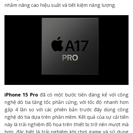
nhằm nâng cao hiệu suất và tiết kiệm năng lượng.
iPhone 15 Pro
đã có một bước tiến đáng kể với công
nghệ dò tia tăng tốc phần cứng, với tốc độ nhanh hơn
gấp 4 lần so với các phiên bản trước đây dùng công
nghệ dò tia dựa trên phần mềm. Kết quả của sự cải tiến
này là trải nghiệm đồ họa trên thiết bị trở nên mượt mà
hơn, đặc biệt là trải nghiệm khi chơi game và sử dụng