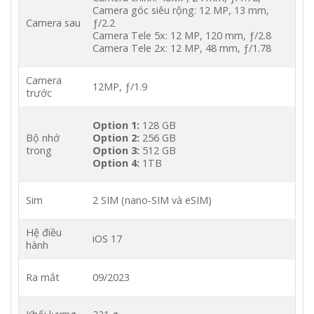
Camera góc siêu rộng: 12 MP, 13 mm,
Camera sau
ƒ/2.2
Camera Tele 5x: 12 MP, 120 mm, ƒ/2.8
Camera Tele 2x: 12 MP, 48 mm, ƒ/1.78
Camera
12MP, ƒ/1.9
trước
Option 1:
128 GB
Bộ nhớ
Option 2:
256 GB
trong
Option 3:
512 GB
Option 4:
1TB
Sim
2 SIM (nano‑SIM và eSIM)
Hệ điều
iOS 17
hành
Ra mắt
09/2023