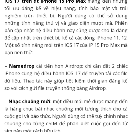
IOS 17 trên đt
iPhone 15 Pro Max
mang đến những
tối ưu đáng kể về hiệu năng, tính bảo mật và trải
nghiệm trên thiết bị. Người dùng có thể sử dụng
những tính năng thú vị và giao diện mượt mà. Phiên
bản cập nhật hệ điều hành này cũng được cho là đáng
để cập nhật trên thiết bị, kể cả các dòng iPhone 11, 12.
Một số tính năng mới trên IOS 17 của iP 15 Pro Max mà
bạn nên thử:
–
Namedrop
cải tiến hơn Airdrop: chỉ cần đặt 2 chiếc
iPhone cùng hệ điều hành IOS 17 để truyền tải các file
dữ liệu. Thao tác này giúp tiết kiệm thời gian đáng kể
so với cách gửi file truyền thống bằng Airdrop.
–
Nhạc chuông mới
: một điều mới mẻ được mang đến
là hàng chục bài nhạc chuông mới tương thích cho cả
cuộc gọi và báo thức. Người dùng có thể tuỳ chỉnh nhạc
chuông cho từng eSIM để phân biệt cuộc gọi đến từ
sim nào một cách hữu ích.