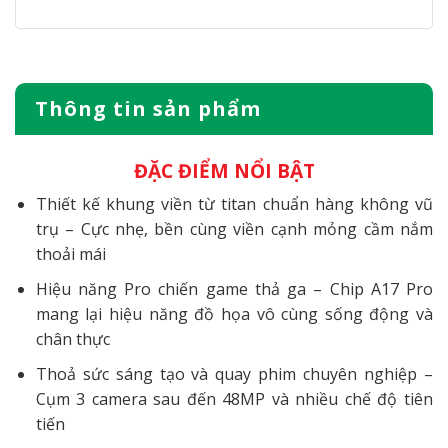
là:
tại
4.500.000 ₫.
là:
4.000.000 ₫.
Thông tin sản phẩm
ĐẶC ĐIỂM NỔI BẬT
Thiết kế khung viền từ titan chuẩn hàng không vũ
trụ – Cực nhẹ, bền cùng viền cạnh mỏng cầm nắm
thoải mái
Hiệu năng Pro chiến game thả ga – Chip A17 Pro
mang lại hiệu năng đồ họa vô cùng sống động và
chân thực
Thoả sức sáng tạo và quay phim chuyên nghiệp –
Cụm 3 camera sau đến 48MP và nhiều chế độ tiên
tiến