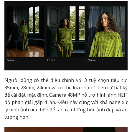
Người dùng có thể điều chỉnh với 3 tuỳ chọn tiêu cự:
35mm, 28mm, 24mm và có thể lựa chọn 1 tiêu cự bất kỳ
để cài đặt mặc định. Camera 48MP hỗ trợ hình ảnh HEIF
độ phân giải gấp 4 lần. Điều này cùng với khả năng xử
lý hình ảnh tiên tiến để tạo ra những bức ảnh đẹp và ấn
tượng hơn.