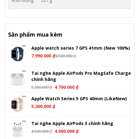
Khối lượng
221 g
Sản phẩm mua kèm
Apple watch series 7 GPS 41mm (New 100%)
7.990.000
₫
₫
9.500.000
Tai nghe Apple AirPods Pro MagSafe Charge
chính hãng
Giá
Giá
₫
4.700.000
₫
5.300.000
gốc
hiện
Apple Watch Series 5 GPS 40mm (LikeNew)
là:
tại
5.300.000 ₫.
là:
5.200.000
₫
4.700.000 ₫.
Tai nghe Apple AirPods 3 chính hãng
Giá
Giá
₫
4.000.000
₫
4.500.000
gốc
hiện