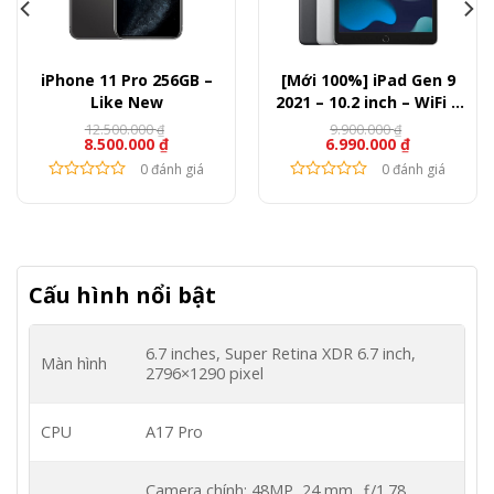
iPhone 11 Pro 256GB –
[Mới 100%] iPad Gen 9
Like New
2021 – 10.2 inch – WiFi –
64GB
12.500.000
9.900.000
₫
₫
8.500.000
₫
6.990.000
₫
0 đánh giá
0 đánh giá
Cấu hình nổi bật
6.7 inches, Super Retina XDR 6.7 inch,
Màn hình
2796×1290 pixel
CPU
A17 Pro
Camera chính: 48MP, 24 mm, ƒ/1.78,