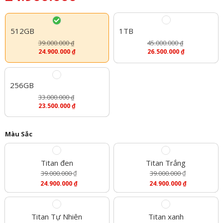
512GB
1TB
39.000.000
45.000.000
₫
₫
24.900.000
₫
26.500.000
₫
256GB
33.000.000
₫
23.500.000
₫
Màu Sắc
Titan đen
Titan Trắng
39.000.000
₫
39.000.000
₫
Giá
Giá
24.900.000
₫
24.900.000
₫
Gốc
Gốc
Giá
Giá
Là:
Là:
Hiện
Hiện
39.000.000 ₫.
39.000.000 ₫.
Tại
Tại
Là:
Là:
Titan Tự Nhiên
Titan xanh
24.900.000 ₫.
24.900.000 ₫.