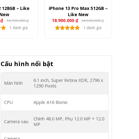
 128GB – Like
iPhone 13 Pro Max 512GB –
New
Like New
0
₫
18.900.000
₫
18.300.000
34.500.000
₫
₫
1 đánh giá
1 đánh giá
Cấu hình nổi bật
6.1 inch, Super Retina XDR, 2796 x
Màn hình
1290 Pixels
CPU
Apple A16 Bionic
Chính 48.0 MP, Phụ 12.0 MP + 12.0
Camera sau
MP
Camera