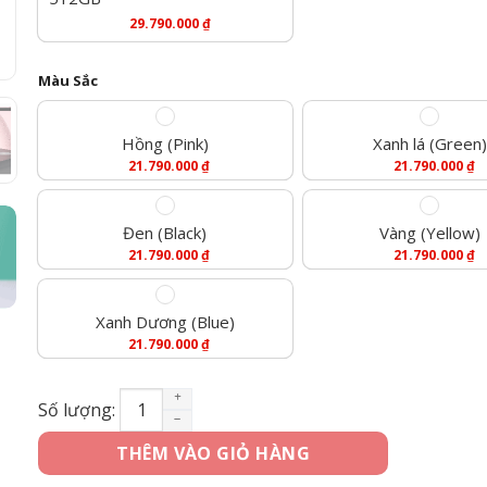
29.790.000
₫
Màu Sắc
Hồng (Pink)
Xanh lá (Green)
21.790.000
₫
21.790.000
₫
Đen (Black)
Vàng (Yellow)
21.790.000
₫
21.790.000
₫
Xanh Dương (Blue)
21.790.000
₫
[Mới 100%] iPhone 15 128GB số lượng
Số lượng:
THÊM VÀO GIỎ HÀNG