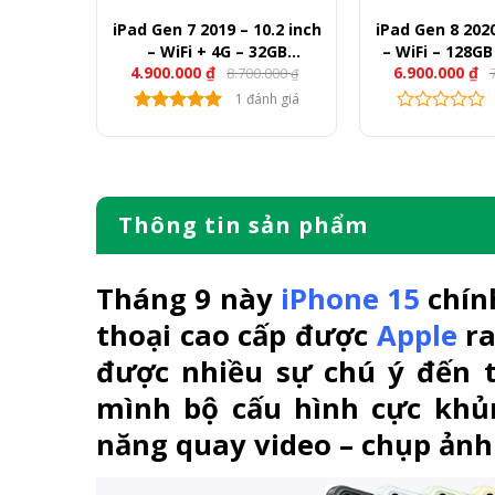
256GB –
iPad Gen 7 2019 – 10.2 inch
iPad Gen 8 2020
– WiFi + 4G – 32GB
– WiFi – 128G
4.900.000
₫
6.900.000
₫
00.000
8.700.000
(LikeNew)
₫
₫
Gi
Gi
g
hi
nh giá
1 đánh giá
là:
tạ
7.
là:
6.
Thông tin sản phẩm
Tháng 9 này
iPhone 15
chín
thoại cao cấp được
Apple
ra
được nhiều sự chú ý đến 
mình bộ cấu hình cực khủ
năng quay video – chụp ảnh