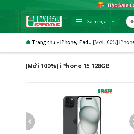
Skip
to
content
Tìm
Danh mục
kiếm
Trang chủ
»
iPhone, iPad
»
[Mới 100%] iPhon
[Mới 100%] iPhone 15 128GB