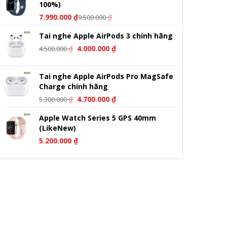
100%)
7.990.000
₫
₫
9.500.000
Tai nghe Apple AirPods 3 chính hãng
Giá
Giá
₫
4.000.000
₫
4.500.000
gốc
hiện
là:
tại
Tai nghe Apple AirPods Pro MagSafe
4.500.000 ₫.
là:
Charge chính hãng
4.000.000 ₫.
Giá
Giá
₫
4.700.000
₫
5.300.000
gốc
hiện
Apple Watch Series 5 GPS 40mm
là:
tại
(LikeNew)
5.300.000 ₫.
là:
4.700.000 ₫.
5.200.000
₫