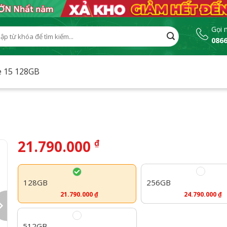
Gọi 
0866
:
e 15 128GB
21.790.000
₫
128GB
256GB
21.790.000
₫
24.790.000
₫
512GB