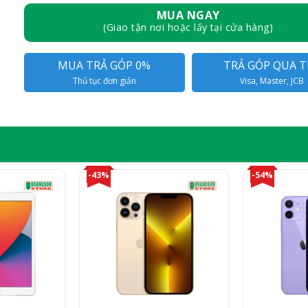
MUA NGAY
(Giao tận nơi hoặc lấy tại cửa hàng)
MUA TRẢ GÓP 0%
TRẢ GÓP QUA T
Thủ tục đơn giản
Visa, Master, JCB
-43%
-54%