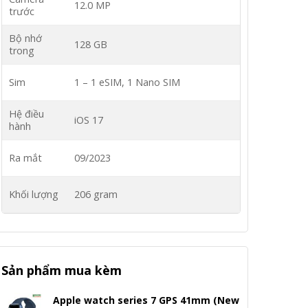
12.0 MP
trước
Bộ nhớ
128 GB
trong
Sim
1 – 1 eSIM, 1 Nano SIM
Hệ điều
iOS 17
hành
Ra mắt
09/2023
Khối lượng
206 gram
Sản phẩm mua kèm
Apple watch series 7 GPS 41mm (New