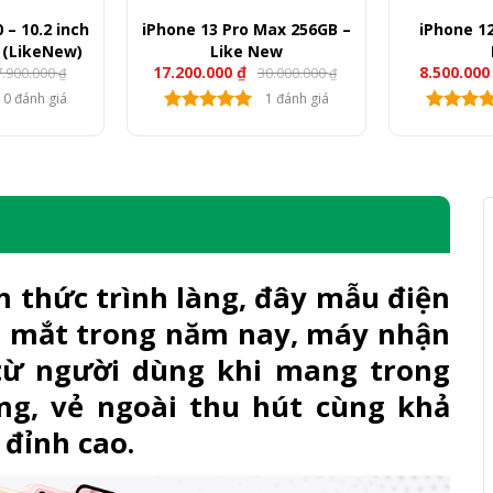
 – 10.2 inch
iPhone 13 Pro Max 256GB –
iPhone 12
B (LikeNew)
Like New
17.200.000
₫
8.500.00
7.900.000
30.000.000
₫
₫
á
á
ốc
ện
0 đánh giá
1 đánh giá
i
900.000 ₫.
900.000 ₫.
h thức trình làng, đây mẫu điện
 mắt trong năm nay, máy nhận
từ người dùng khi mang trong
ng, vẻ ngoài thu hút cùng khả
 đỉnh cao.