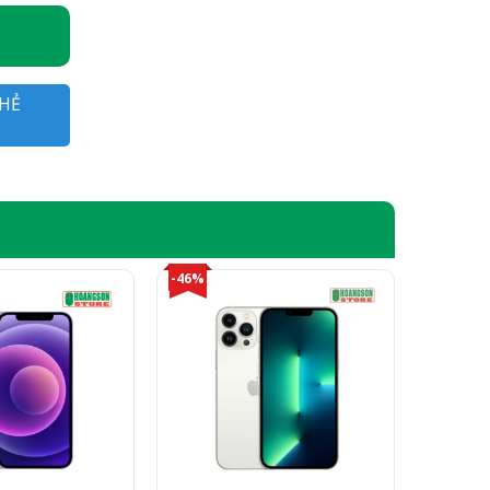
HẺ
-46%