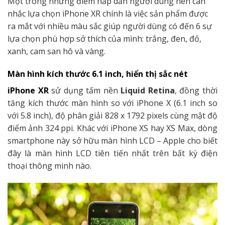
Một trong những điểm hấp dẫn người dùng nên cân
nhắc lựa chọn iPhone XR chính là việc sản phẩm được
ra mắt với nhiều màu sắc giúp người dùng có đến 6 sự
lựa chọn phù hợp sở thích của mình: trắng, đen, đỏ,
xanh, cam san hô và vàng.
Màn hình kích thước 6.1 inch, hiển thị sắc nét
iPhone XR
sử dụng tấm nền
Liquid Retina
, đồng thời
tăng kích thước màn hình so với iPhone X (6.1 inch so
với 5.8 inch), độ phân giải 828 x 1792 pixels cùng mật độ
điểm ảnh 324 ppi. Khác với iPhone XS hay XS Max, dòng
smartphone này sở hữu màn hình LCD – Apple cho biết
đây là màn hình LCD tiên tiến nhất trên bất kỳ điện
thoại thông minh nào.