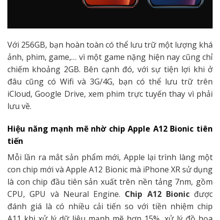
Với 256GB, bạn hoàn toàn có thể lưu trữ một lượng khá
ảnh, phim, game,… vì một game nặng hiện nay cũng chỉ
chiếm khoảng 2GB. Bên cạnh đó, với sự tiện lợi khi ở
đâu cũng có Wifi và 3G/4G, bạn có thể lưu trữ trên
iCloud, Google Drive, xem phim trực tuyến thay vì phải
lưu về.
Hiệu năng mạnh mẽ nhờ chip Apple A12 Bionic tiên
tiến
Mỗi lần ra mắt sản phẩm mới, Apple lại trình làng một
con chip mới và Apple A12 Bionic mà iPhone XR sử dụng
là con chip đầu tiên sản xuất trên nền tảng 7nm, gồm
CPU, GPU và Neural Engine.
Chip A12 Bionic
được
đánh giá là có nhiều cải tiến so với tiền nhiệm chip
A11 khi xử lý dữ liệu mạnh mẽ hơn 15%, xử lý đồ họa