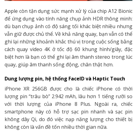
Apple còn tận dụng sức mạnh xử lý của chip A12 Bionic
để ứng dụng vào tính năng chụp ảnh HDR thông minh:
dù bạn chụp ảnh có độ sáng tối khác biệt nhiều nhưng
vẫn giữ được chủ thể. Về khả năng quay, bạn vẫn có thể
ghi lại những khoảnh khắc thú vị trong cuộc sống bằng
cách quay video 4K ở tốc độ 60 khung hình/giây, đặc
biệt hơn là bạn có thể ghi lại âm thanh stereo trong lúc
quay, giúp âm thanh sống động, chân thật hơn.
Dung lượng pin, hệ thống FaceID và Haptic Touch
iPhone XR 256GB được cho là chiếc iPhone có thời
lượng pin “trâu bò” 2.942 mAh, lâu hơn 1 tiếng rưỡi so
với thời lượng của iPhone 8 Plus. Ngoài ra, chiếc
smartphone này có hỗ trợ sạc pin nhanh và sạc pin
không dây Qi, do đó việc nạp năng lượng cho thiết bị
không còn là vấn đề tốn nhiều thời gian nữa.