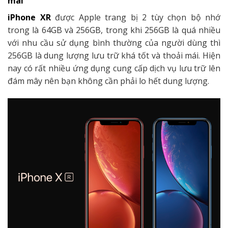
mái
iPhone XR
được Apple trang bị 2 tùy chọn bộ nhớ
trong là 64GB và 256GB, trong khi 256GB là quá nhiều
với nhu cầu sử dụng bình thường của người dùng thì
256GB là dung lượng lưu trữ khá tốt và thoải mái. Hiện
nay có rất nhiều ứng dụng cung cấp dịch vụ lưu trữ lên
đám mây nên bạn không cần phải lo hết dung lượng.