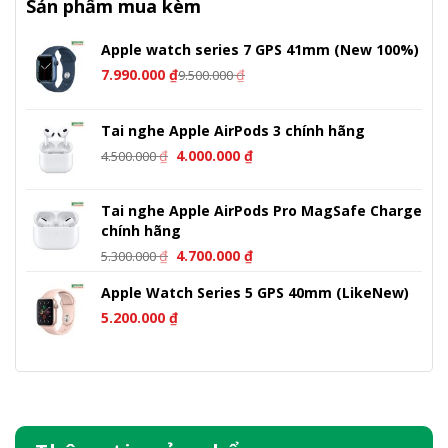
Sản phẩm mua kèm
Apple watch series 7 GPS 41mm (New 100%)
7.990.000
₫
₫
9.500.000
Tai nghe Apple AirPods 3 chính hãng
Giá
Giá
₫
4.000.000
₫
4.500.000
gốc
hiện
là:
tại
Tai nghe Apple AirPods Pro MagSafe Charge
4.500.000 ₫.
là:
chính hãng
4.000.000 ₫.
Giá
Giá
₫
4.700.000
₫
5.300.000
gốc
hiện
Apple Watch Series 5 GPS 40mm (LikeNew)
là:
tại
5.300.000 ₫.
là:
5.200.000
₫
4.700.000 ₫.