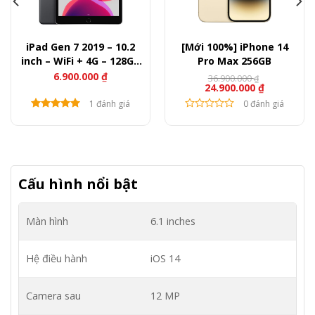
iPad Gen 7 2019 – 10.2
[Mới 100%] iPhone 14
inch – WiFi + 4G – 128GB
Pro Max 256GB
(LikeNew)
6.900.000
₫
36.900.000
₫
24.900.000
₫
1 đánh giá
0 đánh giá
Cấu hình nổi bật
Màn hình
6.1 inches
Hệ điều hành
iOS 14
Camera sau
12 MP