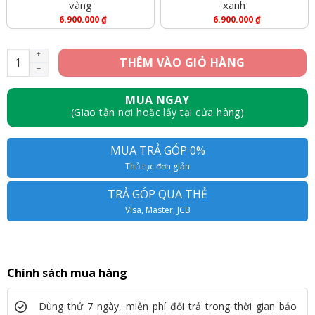
vàng
xanh
6.900.000
₫
6.900.000
₫
iPhone XR 256GB - Like New số lượng
THÊM VÀO GIỎ HÀNG
MUA NGAY
(Giao tận nơi hoặc lấy tại cửa hàng)
MUA TRẢ GÓP 0%
Thủ tục đơn giản
TRẢ GÓP QUA THẺ
Visa, Master, JCB
Chính sách mua hàng
Dùng thử 7 ngày, miễn phí đổi trả trong thời gian bảo