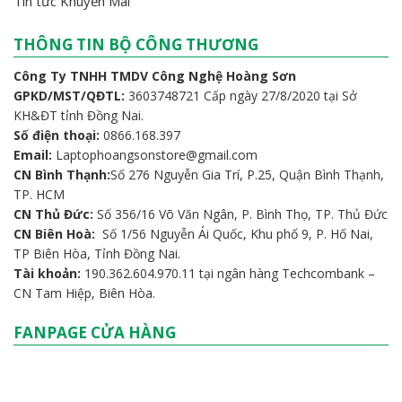
Tin tức Khuyến Mãi
THÔNG TIN BỘ CÔNG THƯƠNG
Công Ty TNHH TMDV Công Nghệ Hoàng Sơn
GPKD/MST/QĐTL:
3603748721 Cấp ngày 27/8/2020 tại Sở
KH&ĐT tỉnh Đồng Nai.
Số điện thoại:
0866.168.397
Email:
Laptophoangsonstore@gmail.com
CN Bình Thạnh:
Số 276 Nguyễn Gia Trí, P.25, Quận Bình Thạnh,
TP. HCM
CN Thủ Đức:
Số 356/16 Võ Văn Ngân, P. Bình Thọ, TP. Thủ Đức
CN Biên Hoà:
Số 1/56 Nguyễn Ái Quốc, Khu phố 9, P. Hố Nai,
TP Biên Hòa, Tỉnh Đồng Nai.
Tài khoản:
190.362.604.970.11 tại ngân hàng Techcombank –
CN Tam Hiệp, Biên Hòa.
FANPAGE CỬA HÀNG