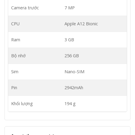
Camera trước
7 MP
CPU
Apple A12 Bionic
Ram
3 GB
Bộ nhớ
256 GB
Sim
Nano-SIM
Pin
2942mAh
Khối lượng
194 g