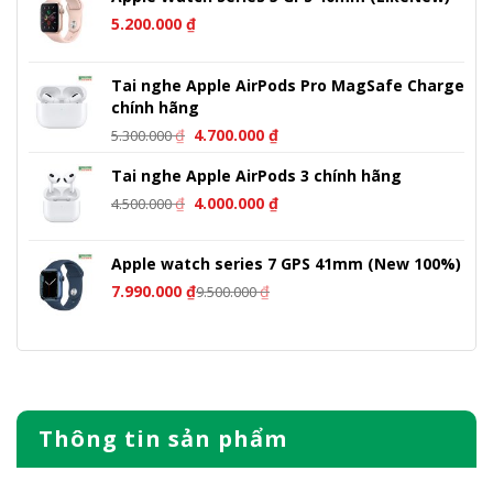
5.200.000
₫
Tai nghe Apple AirPods Pro MagSafe Charge
chính hãng
Giá
Giá
₫
4.700.000
₫
5.300.000
gốc
hiện
Tai nghe Apple AirPods 3 chính hãng
là:
tại
Giá
Giá
5.300.000 ₫.
là:
₫
4.000.000
₫
4.500.000
gốc
hiện
4.700.000 ₫.
là:
tại
Apple watch series 7 GPS 41mm (New 100%)
4.500.000 ₫.
là:
7.990.000
₫
₫
9.500.000
4.000.000 ₫.
Thông tin sản phẩm