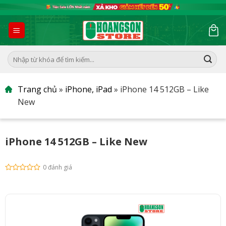
Skip
to
content
Tìm
kiếm:
Trang chủ
»
iPhone, iPad
»
iPhone 14 512GB – Like
New
iPhone 14 512GB – Like New
0 đánh giá