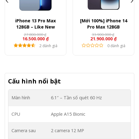
iPhone 13 Pro Max
[Mới 100%] iPhone 14
128GB – Like New
Pro Max 128GB
27.800.000
33.900.000
₫
₫
16.500.000
₫
21.900.000
₫
2 đánh giá
0 đánh giá
Cấu hình nổi bật
Màn hình
6.1″ – Tần số quét 60 Hz
CPU
Apple A15 Bionic
Camera sau
2 camera 12 MP