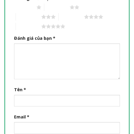
1 trên 5 sao
2 trên 5 sao
3 trên 5 sao
4 trên 5 sao
5 trên 5 sao
Đánh giá của bạn
*
Tên
*
Email
*