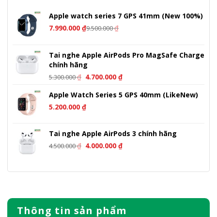
Apple watch series 7 GPS 41mm (New 100%)
7.990.000
₫
₫
9.500.000
Tai nghe Apple AirPods Pro MagSafe Charge
chính hãng
Giá
Giá
₫
4.700.000
₫
5.300.000
gốc
hiện
Apple Watch Series 5 GPS 40mm (LikeNew)
là:
tại
5.300.000 ₫.
là:
5.200.000
₫
4.700.000 ₫.
Tai nghe Apple AirPods 3 chính hãng
Giá
Giá
₫
4.000.000
₫
4.500.000
gốc
hiện
là:
tại
4.500.000 ₫.
là:
4.000.000 ₫.
Thông tin sản phẩm