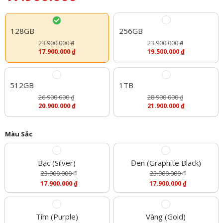
128GB
256GB
23.900.000
23.900.000
₫
₫
17.900.000
₫
19.500.000
₫
512GB
1TB
26.900.000
28.900.000
₫
₫
20.900.000
₫
21.900.000
₫
Màu Sắc
Bạc (Silver)
Đen (Graphite Black)
23.900.000
₫
23.900.000
₫
Giá
Giá
17.900.000
₫
17.900.000
₫
Gốc
Gốc
Giá
Giá
Là:
Là:
Hiện
Hiện
23.900.000 ₫.
23.900.000 ₫.
Tại
Tại
Là:
Là:
Tím (Purple)
Vàng (Gold)
17.900.000 ₫.
17.900.000 ₫.