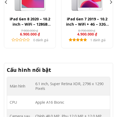
iPad Gen 8 2020 – 10.2
iPad Gen 7 2019 – 10.2
inch – WiFi – 128GB
inch – WiFi + 4G – 32GB
(LikeNew)
(LikeNew)
7.900.000
8.700.000
₫
₫
Giá
Giá
6.900.000
₫
4.900.000
₫
gốc
hiện
là:
tại
0 đánh giá
1 đánh giá
7.900.000 ₫.
là:
6.900.000 ₫.
Cấu hình nổi bật
6.1 inch, Super Retina XDR, 2796 x 1290
Màn hình
Pixels
CPU
Apple A16 Bionic
Camera sau
Chính 48.0 MP, Phụ 12.0 MP + 12.0 MP