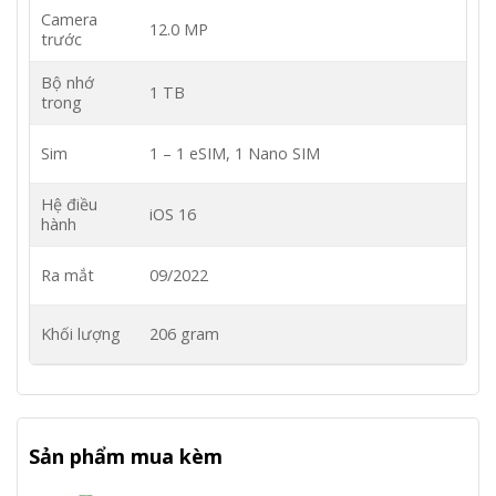
Camera
12.0 MP
trước
Bộ nhớ
1 TB
trong
Sim
1 – 1 eSIM, 1 Nano SIM
Hệ điều
iOS 16
hành
Ra mắt
09/2022
Khối lượng
206 gram
Sản phẩm mua kèm