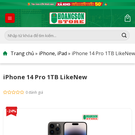
Skip
to
content
Tìm
kiếm:
Trang chủ
»
iPhone, iPad
»
iPhone 14 Pro 1TB LikeNew
iPhone 14 Pro 1TB LikeNew
0 đánh giá
-24%