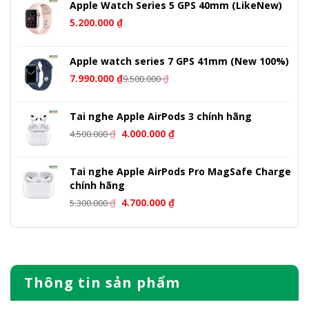
Apple Watch Series 5 GPS 40mm (LikeNew)
5.200.000
₫
Apple watch series 7 GPS 41mm (New 100%)
7.990.000
₫
₫
9.500.000
Tai nghe Apple AirPods 3 chính hãng
Giá
Giá
₫
4.000.000
₫
4.500.000
gốc
hiện
là:
tại
Tai nghe Apple AirPods Pro MagSafe Charge
4.500.000 ₫.
là:
chính hãng
4.000.000 ₫.
Giá
Giá
₫
4.700.000
₫
5.300.000
gốc
hiện
là:
tại
5.300.000 ₫.
là:
4.700.000 ₫.
Thông tin sản phẩm