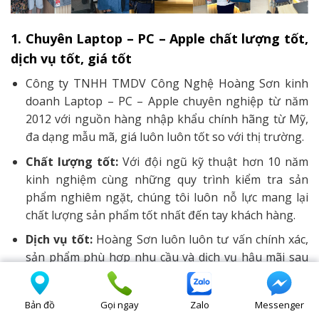
1. Chuyên Laptop – PC – Apple chất lượng tốt,
dịch vụ tốt, giá tốt
Công ty TNHH TMDV Công Nghệ Hoàng Sơn kinh
doanh Laptop – PC – Apple chuyên nghiệp từ năm
2012 với nguồn hàng nhập khẩu chính hãng từ Mỹ,
đa dạng mẫu mã, giá luôn luôn tốt so với thị trường.
Chất lượng tốt:
Với đội ngũ kỹ thuật hơn 10 năm
kinh nghiệm cùng những quy trình kiểm tra sản
phẩm nghiêm ngặt, chúng tôi luôn nỗ lực mang lại
chất lượng sản phẩm tốt nhất đến tay khách hàng.
Dịch vụ tốt:
Hoàng Sơn luôn luôn tư vấn chính xác,
sản phẩm phù hợp nhu cầu và dịch vụ hậu mãi sau
bán hàng tận tâm mang lại cho Quý khách những
trải nghiệm tuyệt vời nhất.
Bản đồ
Gọi ngay
Zalo
Messenger
Giá tốt:
Hoàng Sơn luôn có sản phẩm giá Tốt nhất