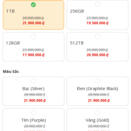
1TB
256GB
28.900.000
23.900.000
₫
₫
21.900.000
₫
19.500.000
₫
128GB
512TB
23.900.000
26.900.000
₫
₫
17.900.000
₫
20.900.000
₫
Màu Sắc
Bạc (Silver)
Đen (Graphite Black)
28.900.000
₫
28.900.000
₫
Giá
Giá
21.900.000
₫
21.900.000
₫
Gốc
Gốc
Giá
Giá
Là:
Là:
Hiện
Hiện
28.900.000 ₫.
28.900.000 ₫.
Tại
Tại
Là:
Là:
Tím (Purple)
Vàng (Gold)
21.900.000 ₫.
21.900.000 ₫.
28.900.000
₫
28.900.000
₫