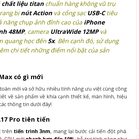
i
chất liệu titan
chuẩn hàng không vũ trụ
trang bị
nút Action
và cổng sạc
USB-C
tiêu
hả năng chụp ảnh đỉnh cao của
iPhone
ính 48MP
, camera
UltraWide 12MP
và
om quang học đến
5x
. Bên cạnh đó,
sử dụng
 chi tiết những điểm nổi bật của sản
 Max có gì mới
toàn mới và sở hữu nhiều tính năng ưu việt cùng công
tiết về sản phẩm về khía cạnh thiết kế, màn hình, hiệu
ác thông tin dưới đây!
17 Pro tiên tiến
t trên
tiến trình 3nm
, mang lại bước cải tiến đột phá.