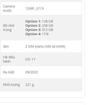
Camera
12MP, ƒ/1.9
trước
Option 1:
128 GB
Bộ nhớ
Option 2:
256 GB
trong
Option 3:
512 GB
Option 4:
1TB
Sim
2 SIM (nano‑SIM và eSIM)
Hệ điều
iOS 17
hành
Ra mắt
09/2023
Khối lượng
221 g