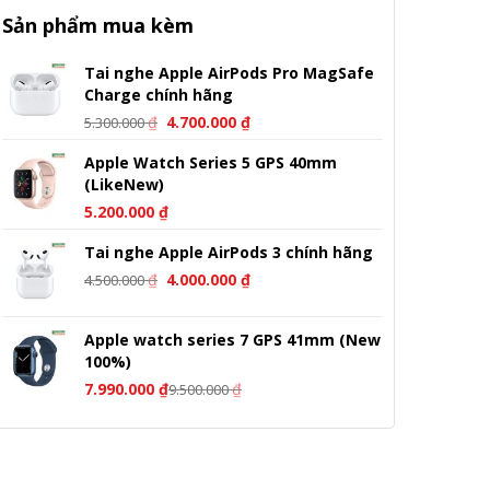
Sản phẩm mua kèm
Tai nghe Apple AirPods Pro MagSafe
Charge chính hãng
Giá
Giá
₫
4.700.000
₫
5.300.000
gốc
hiện
Apple Watch Series 5 GPS 40mm
là:
tại
(LikeNew)
5.300.000 ₫.
là:
4.700.000 ₫.
5.200.000
₫
Tai nghe Apple AirPods 3 chính hãng
Giá
Giá
₫
4.000.000
₫
4.500.000
gốc
hiện
là:
tại
Apple watch series 7 GPS 41mm (New
4.500.000 ₫.
là:
100%)
4.000.000 ₫.
7.990.000
₫
₫
9.500.000