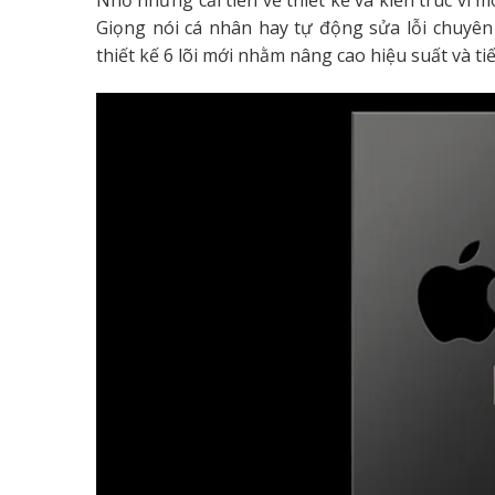
Nhờ những cải tiến về thiết kế và kiến trúc vi 
Giọng nói cá nhân hay tự động sửa lỗi chuyên
thiết kế 6 lõi mới nhằm nâng cao hiệu suất và ti