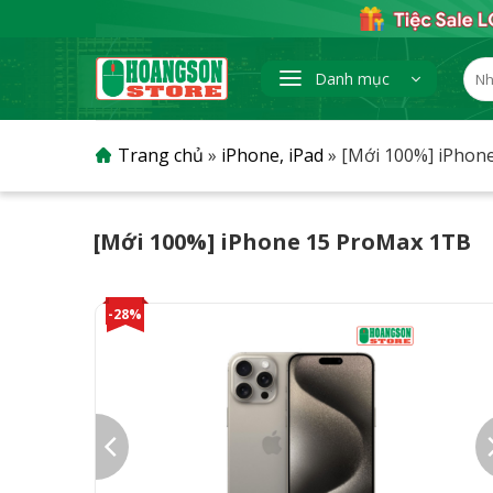
Skip
to
content
Tìm
Danh mục
kiếm
Trang chủ
»
iPhone, iPad
»
[Mới 100%] iPhon
[Mới 100%] iPhone 15 ProMax 1TB
-28%