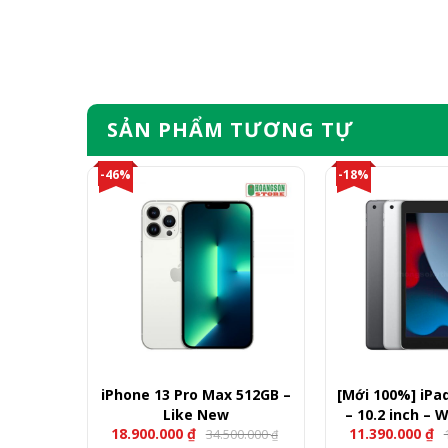
SẢN PHẨM TƯƠNG TỰ
-46%
-18%
128GB –
iPhone 13 Pro Max 512GB –
[Mới 100%] iPa
Like New
– 10.2 inch – W
18.900.000
₫
11.390.000
₫
00.000
34.500.000
₫
₫