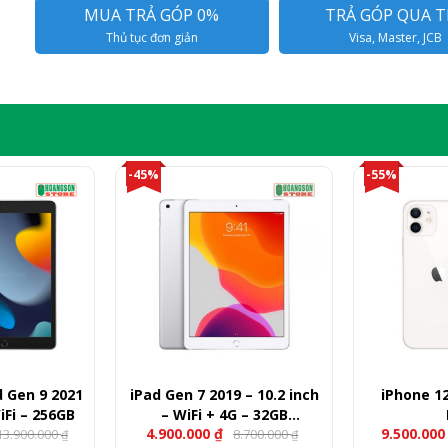
MUA TRẢ GÓP 0%
TRẢ GÓP QUA T
Thủ tục đơn giản
Visa, Master, JCB
-45%
-55%
d Gen 9 2021
iPad Gen 7 2019 – 10.2 inch
iPhone 12
iFi – 256GB
– WiFi + 4G – 32GB
4.900.000
₫
9.500.00
13.900.000
8.700.000
(LikeNew)
₫
₫