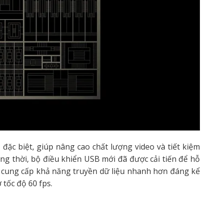
đặc biệt, giúp nâng cao chất lượng video và tiết kiệm
ồng thời, bộ điều khiển USB mới đã được cải tiến để hỗ
e, cung cấp khả năng truyền dữ liệu nhanh hơn đáng kể
 tốc độ 60 fps.