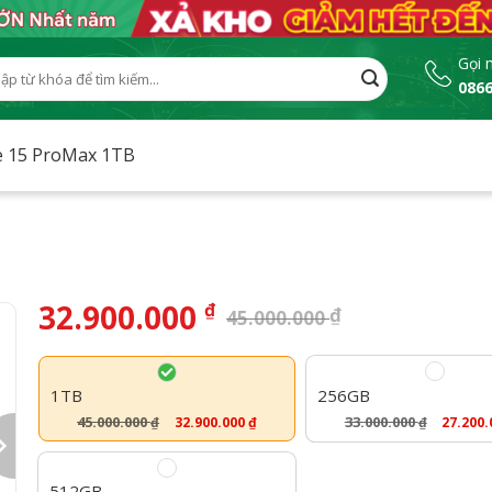
Gọi 
0866
:
e 15 ProMax 1TB
32.900.000
₫
₫
45.000.000
1TB
256GB
45.000.000
33.000.000
32.900.000
₫
27.200
₫
₫
512GB