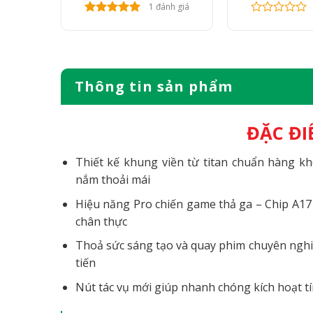
nh giá
1 đánh giá
Thông tin sản phẩm
ĐẶC ĐI
Thiết kế khung viền từ titan chuẩn hàng k
nắm thoải mái
Hiệu năng Pro chiến game thả ga – Chip A17
chân thực
Thoả sức sáng tạo và quay phim chuyên nghi
tiến
Nút tác vụ mới giúp nhanh chóng kích hoạt t