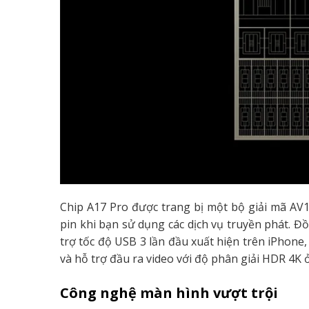
Chip A17 Pro được trang bị một bộ giải mã AV1 
pin khi bạn sử dụng các dịch vụ truyền phát. Đ
trợ tốc độ USB 3 lần đầu xuất hiện trên iPhon
và hỗ trợ đầu ra video với độ phân giải HDR 4K ở
Công nghệ màn hình vượt trội