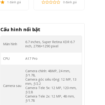
1 đánh giá
0 đánh giá
Cấu hình nổi bật
6.7 inches, Super Retina XDR 6.7
Màn hình
inch, 2796×1290 pixel
CPU
A17 Pro
Camera chính: 48MP, 24 mm,
ƒ/1.78,
Camera góc siêu rộng: 12 MP, 13
mm, ƒ/2.2
Camera sau
Camera Tele 5x: 12 MP, 120 mm,
ƒ/2.8
Camera Tele 2x: 12 MP, 48 mm,
ƒ/1.78