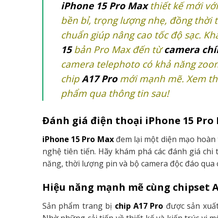
iPhone 15 Pro Max
thiết kế mới vớ
bền bỉ, trọng lượng nhẹ, đồng thời 
chuẩn giúp nâng cao tốc độ sạc. K
15
bản Pro Max đến từ
camera ch
camera telephoto có khả năng zo
chip
A17 Pro
mới mạnh mẽ. Xem thêm
phẩm qua thông tin sau!
Đánh giá điện thoại iPhone 15 Pro
iPhone 15 Pro Max
đem lại một diện mạo hoàn 
nghệ tiên tiến. Hãy khám phá các đánh giá chi 
năng, thời lượng pin và bộ camera độc đáo qua c
Hiệu năng mạnh mẽ cùng chipset A
Sản phẩm trang bị
chip A17 Pro
được sản xuấ