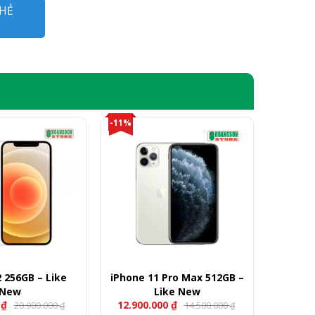
HẺ
-11%
 256GB – Like
iPhone 11 Pro Max 512GB –
New
Like New
0
₫
12.900.000
₫
20.900.000
14.500.000
₫
₫