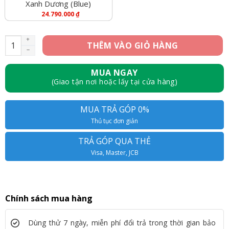
Xanh Dương (Blue)
24.790.000
₫
[Mới 100%] iPhone 15 256GB số lượng
THÊM VÀO GIỎ HÀNG
MUA NGAY
(Giao tận nơi hoặc lấy tại cửa hàng)
MUA TRẢ GÓP 0%
Thủ tục đơn giản
TRẢ GÓP QUA THẺ
Visa, Master, JCB
Chính sách mua hàng
Dùng thử 7 ngày, miễn phí đổi trả trong thời gian bảo