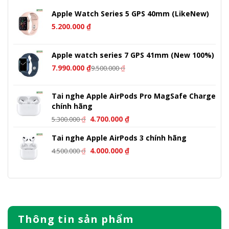
Apple Watch Series 5 GPS 40mm (LikeNew)
5.200.000
₫
Apple watch series 7 GPS 41mm (New 100%)
7.990.000
₫
₫
9.500.000
Tai nghe Apple AirPods Pro MagSafe Charge
chính hãng
Giá
Giá
₫
4.700.000
₫
5.300.000
gốc
hiện
Tai nghe Apple AirPods 3 chính hãng
là:
tại
Giá
Giá
5.300.000 ₫.
là:
₫
4.000.000
₫
4.500.000
gốc
hiện
4.700.000 ₫.
là:
tại
4.500.000 ₫.
là:
4.000.000 ₫.
Thông tin sản phẩm