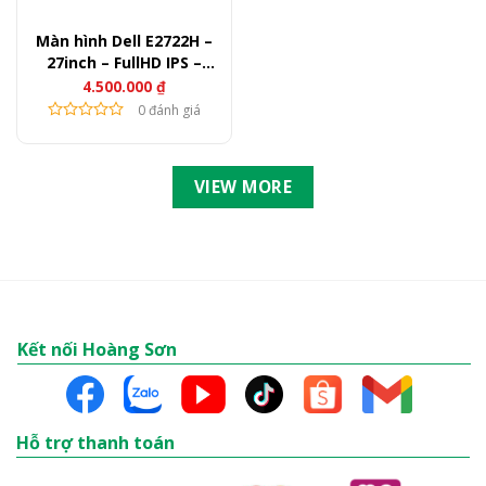
Màn hình Dell E2722H –
27inch – FullHD IPS –
60Hz – 300nits
4.500.000
₫
0 đánh giá
VIEW MORE
Kết nối Hoàng Sơn
Hỗ trợ thanh toán