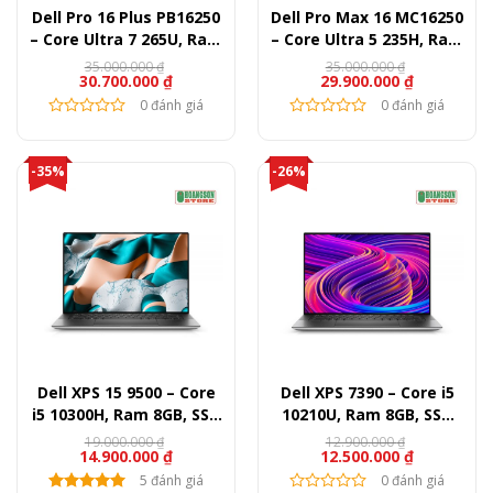
Dell Pro 16 Plus PB16250
Dell Pro Max 16 MC16250
– Core Ultra 7 265U, Ram
– Core Ultra 5 235H, Ram
16GB, SSD 512GB, 16″
16GB, SSD 256GB, ARC
35.000.000
₫
35.000.000
₫
30.700.000
₫
29.900.000
₫
FullHD+
140T, 16″ FullHD+
0 đánh giá
0 đánh giá
-35%
-26%
Dell XPS 15 9500 – Core
Dell XPS 7390 – Core i5
i5 10300H, Ram 8GB, SSD
10210U, Ram 8GB, SSD
256GB, 15.6″ FullHD+
256GB, 13″ FullHD
19.000.000
₫
12.900.000
₫
14.900.000
₫
12.500.000
₫
5 đánh giá
0 đánh giá