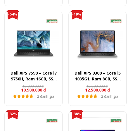
-54%
-19%
Dell XPS 7590 – Core i7
Dell XPS 9300 – Core i5
9750H, Ram 16GB, SSD
1035G1, Ram 8GB, SSD
512GB, Quadro GTX 1650,
256GB, 13.4″ FullHD
15.900.000
₫
15.500.000
₫
10.900.000
₫
12.500.000
₫
15.6″ FullHD
2 đánh giá
2 đánh giá
-32%
-38%