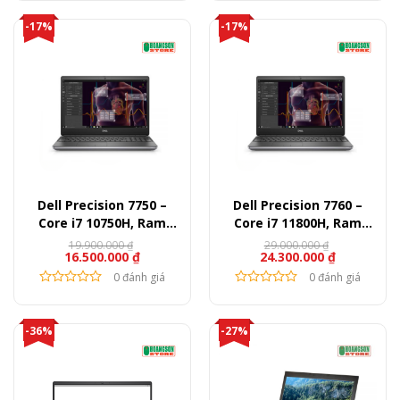
-17%
-17%
Dell Precision 7750 –
Dell Precision 7760 –
Core i7 10750H, Ram
Core i7 11800H, Ram
16GB, SSD 512GB, Quadro
16GB, SSD 512GB, RTX
19.900.000
₫
29.000.000
₫
16.500.000
₫
24.300.000
₫
T1000, 17.3″ FullHD
A3000, 17.3″ FullHD
0 đánh giá
0 đánh giá
-36%
-27%