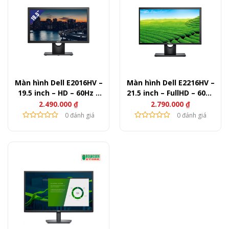
Màn hình Dell E2016HV –
Màn hình Dell E2216HV –
19.5 inch – HD – 60Hz –
21.5 inch – FullHD – 60Hz
200nits
– 250nits
2.490.000
₫
2.790.000
₫
0 đánh giá
0 đánh giá