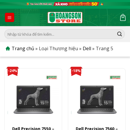
Skip
to
content
Tìm
kiếm:
Trang chủ
»
Loại Thương hiệu
»
Dell
»
Trang 5
-24%
-18%
Dell Precision 7550 –
Dell Precision 7560 –