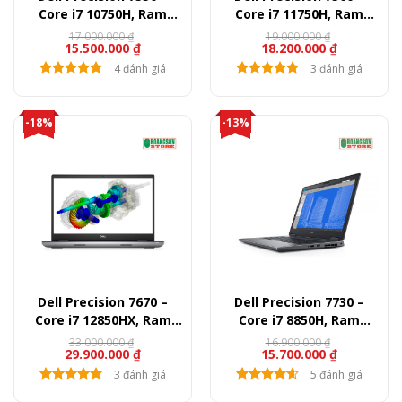
Core i7 10750H, Ram
Core i7 11750H, Ram
16GB, SSD 512GB, Quadro
16GB, SSD 512GB, Quadro
17.000.000
₫
19.000.000
₫
15.500.000
₫
18.200.000
₫
T1000, 15.6″ FullHD
T1200, 15.6″ FullHD
4 đánh giá
3 đánh giá
-18%
-13%
Dell Precision 7670 –
Dell Precision 7730 –
Core i7 12850HX, Ram
Core i7 8850H, Ram
16GB, SSD 512GB, RTX
16GB, SSD 512GB, Quadro
33.000.000
₫
16.900.000
₫
29.900.000
₫
15.700.000
₫
A1000, 16″ FullHD+
P3200, 17.3″ FullHD
3 đánh giá
5 đánh giá