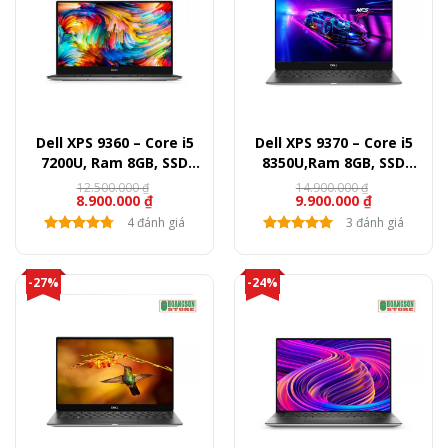
Dell XPS 9360 – Core i5
Dell XPS 9370 – Core i5
7200U, Ram 8GB, SSD
8350U,Ram 8GB, SSD
256GB, 13.3″ FullHD
256GB, 13.3″ FullHD
12.500.000
₫
14.900.000
₫
8.900.000
₫
9.900.000
₫
4 đánh giá
3 đánh giá
-27%
-24%