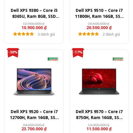
Dell XPS 9380 – Core i5
Dell XPS 9510 – Core i7
8365U, Ram 8GB, SSD
11800H, Ram 16GB, SSD
256GB, 13″ FullHD
512GB, RTX 3050Ti, 15.6″
12.900.000
₫
23.500.000
₫
10.900.000
₫
20.500.000
₫
FullHD
3 đánh giá
2 đánh giá
-38%
-17%
Dell XPS 9520 – Core i7
Dell XPS 9570 – Core i7
12700H, Ram 16GB, SSD
8750H, Ram 16GB, SSD
512GB, RTX 3050, 15.6″
512GB, GTX 1050Ti, 15.6″
34.000.000
₫
13.000.000
₫
23.700.000
₫
11.500.000
₫
FullHD+
FullHD