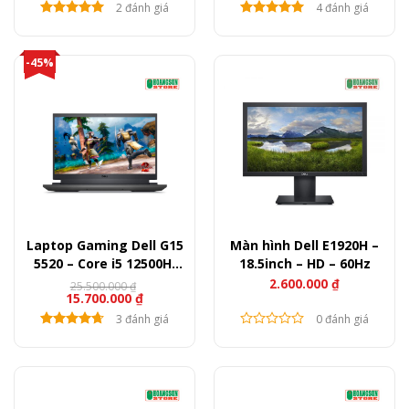
2 đánh giá
4 đánh giá
-45%
Laptop Gaming Dell G15
Màn hình Dell E1920H –
5520 – Core i5 12500H,
18.5inch – HD – 60Hz
8GB, 512GB, RTX 3050,
2.600.000
₫
25.500.000
₫
15.700.000
₫
15.6” FHD 120Hz
3 đánh giá
0 đánh giá