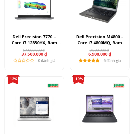
Dell Precision 7770 –
Dell Precision M4800 –
Core i7 12850HX, Ram
Core i7 4800MQ, Ram
32GB, SSD 512B, RTX
8GB, SSD 240GB, HDD
57.000.000
₫
9.500.000
₫
37.500.000
₫
6.900.000
₫
A3000, 17.3″ FullHD
500GB, Quadro K1100M,
15.6″ FullHD
0 đánh giá
6 đánh giá
-12%
-19%